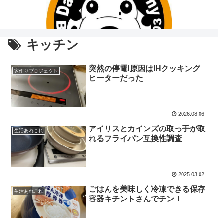
キッチン
突然の停電!原因はIHクッキング
家作りプロジェクト
ヒーターだった
2026.08.06
アイリスとカインズの取っ手が取
生活あれこれ
れるフライパン互換性調査
2025.03.02
ごはんを美味しく冷凍できる保存
生活あれこれ
容器キチントさんでチン！