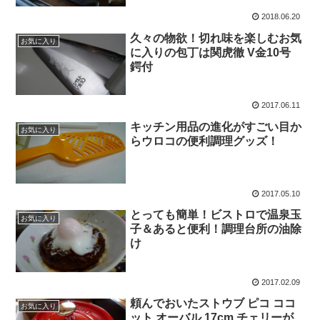
2018.06.20
久々の物欲！切れ味を楽しむお気
お気に入り
に入りの包丁は関虎徹 V金10号
鍔付
2017.06.11
キッチン用品の進化がすごい目か
お気に入り
らウロコの便利調理グッズ！
2017.05.10
とっても簡単！ビストロで温泉玉
お気に入り
子＆あると便利！調理台所の油除
け
2017.02.09
頼んでおいたストウブ ピコ ココ
お気に入り
ット オーバル 17cm チェリーが