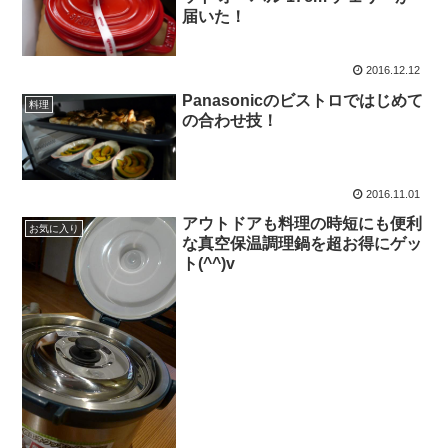
届いた！
2016.12.12
Panasonicのビストロではじめて
料理
の合わせ技！
2016.11.01
アウトドアも料理の時短にも便利
お気に入り
な真空保温調理鍋を超お得にゲッ
ト(^^)v