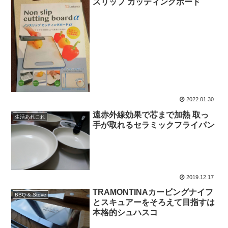
スリップ カッティングボード
2022.01.30
遠赤外線効果で芯まで加熱 取っ
生活あれこれ
手が取れるセラミックフライパン
2019.12.17
TRAMONTINAカービングナイフ
BBQ & Stove
とスキュアーをそろえて目指すは
本格的シュハスコ