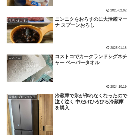
2025.02.02
ニンニクをおろすのに大活躍マー
生活あれこれ
ナ スプーンおろし
2025.01.18
コストコでカークランドシグネチ
コストコ
ャー ペーパータオル
2024.10.19
冷蔵庫で氷が作れなくなったので
家作りプロジェクト
泣く泣く 中だけひろびろ冷蔵庫
を購入