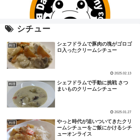
シチュー
シェフドラムで豚肉の塊がゴロゴ
料理
ロ入ったクリームシチュー
2025.02.13
シェフドラムで手動に挑戦 さつ
料理
まいものクリームシチュー
2025.01.27
やっと時代が追いついてきたクリ
料理
ームシチューをご飯にかけるシチ
ューオンライス