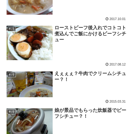
2017.10.01
ローストビーフ後入れでコトコト
料理
煮込んでご飯にかけるビーフシチ
ュー
2017.08.12
えぇぇぇ？牛肉でクリームシチュ
料理
ー？！
2015.03.31
娘が景品でもらった炊飯器でビー
料理
フシチュー？！