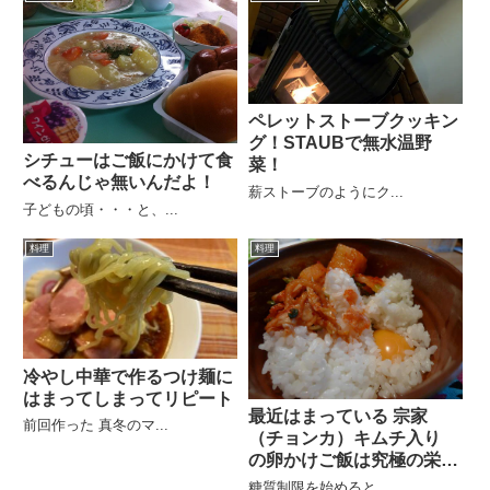
ペレットストーブクッキン
グ！STAUBで無水温野
シチューはご飯にかけて食
菜！
べるんじゃ無いんだよ！
薪ストーブのようにク...
子どもの頃・・・と、...
料理
料理
冷やし中華で作るつけ麺に
はまってしまってリピート
最近はまっている 宗家
前回作った 真冬のマ...
（チョンカ）キムチ入り
の卵かけご飯は究極の栄養
食！
糖質制限を始めると、...