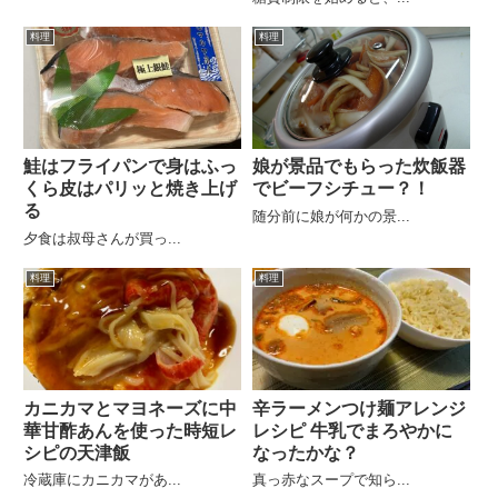
料理
料理
鮭はフライパンで身はふっ
娘が景品でもらった炊飯器
くら皮はパリッと焼き上げ
でビーフシチュー？！
る
随分前に娘が何かの景...
夕食は叔母さんが買っ...
料理
料理
カニカマとマヨネーズに中
辛ラーメンつけ麺アレンジ
華甘酢あんを使った時短レ
レシピ 牛乳でまろやかに
シピの天津飯
なったかな？
冷蔵庫にカニカマがあ...
真っ赤なスープで知ら...