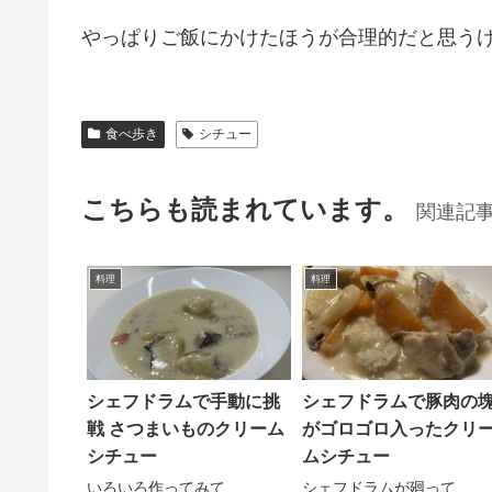
やっぱりご飯にかけたほうが合理的だと思う
食べ歩き
シチュー
こちらも読まれています。
関連記
料理
料理
シェフドラムで手動に挑
シェフドラムで豚肉の
戦 さつまいものクリーム
がゴロゴロ入ったクリ
シチュー
ムシチュー
いろいろ作ってみて、...
シェフドラムが廻って...