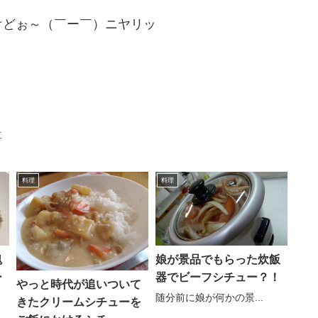
けどぉ～（￣ー￣）ニヤリッ
事
料理
料理
塊
娘が景品でもらった炊飯
ー
器でビーフシチュー？！
やっと時代が追いついて
随分前に娘が何かの景...
きたクリームシチューを