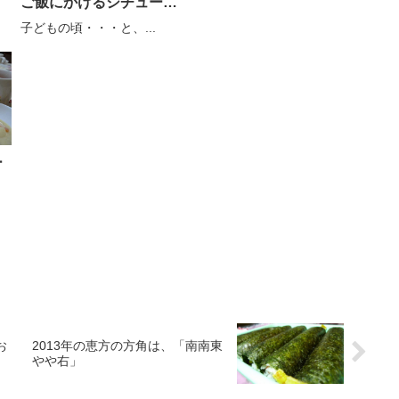
ご飯にかけるシチューオ
ンライス
子どもの頃・・・と、...
ー
お
2013年の恵方の方角は、「南南東
やや右」