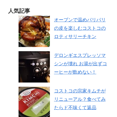
人気記事
オーブンで温めパリパリ
の皮を楽しむコストコの
ロティサリーチキン
デロンギエスプレッソマ
シンが壊れ お湯が出ずコ
ーヒーが飲めない！
コストコの宗家キムチが
リニューアル？食べてみ
たらド不味くて返品