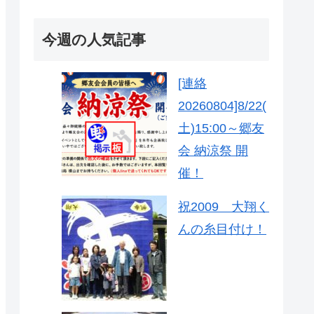
今週の人気記事
[連絡
20260804]8/22(
土)15:00～郷友
会 納涼祭 開
催！
祝2009 大翔く
んの糸目付け！