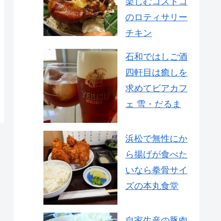
楽しむコストコ
のロティサリー
チキン
石和ではしご酒
四軒目は癒しを
求めてビアカフ
ェ 雪・だるま
浜松で無性にか
ら揚げが食べた
いなら拳骨サイ
ズの本丸食堂
自家生産の豚肉