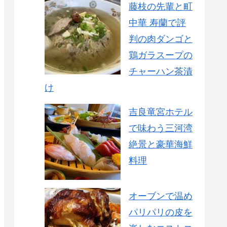
藤枝の先輩と町
中華 寿蘭で評
判の肉ダンゴと
鶏ガラスープの
チャーハン茶漬
け
吉良竜宮ホテル
で味わう三河湾
絶景と豪華海鮮
料理
オーブンで温め
パリパリの皮を