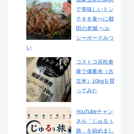
で美味しいトン
テキを食べに都
田の老舗 ヘル
シーポークみつ
い
コストコ浜松倉
庫で備蓄米（古
古米）10kgを買
ってみた
YouTubeチャン
ネル「じゅるぅ
旅」を始めまし