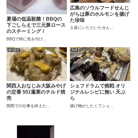
広島のソウルフードせんじ
がらは豚のホルモンを揚げ
夏場の低温殺菌！BBQの
た珍味
下ごしらえで三元豚ロース
土産にいただいたせん...
のスチーミング！
BBQで特に気を付け...
食べ歩き
料理
関西人おなじみ大阪みやげ
シェフドラムで挑戦 オリ
の定番 551蓬莱のチルド焼
ジナルレシピに無い 天ぷ
売
ら
関西での仕事を終えた...
揚げ物がしたくてシェ...