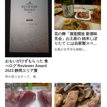
花の舞「酒造開放 新酒味
見会」お土産の 純米しぼ
りたて には自家製スペア
リブ
台風が太平洋を移動し...
おもいがけずもらった 食
べログ Reviewer Award
2023 静岡エリア賞
何か送りますって、食...
BBQ & Stove
食べ歩き