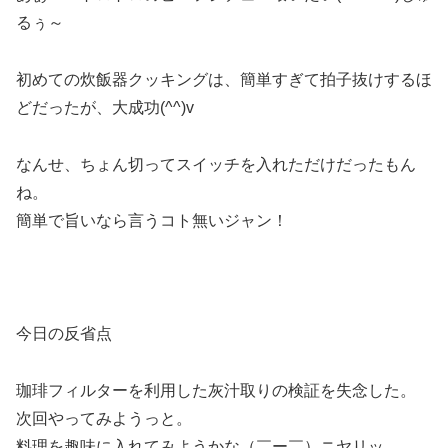
るぅ～
初めての炊飯器クッキングは、簡単すぎて拍子抜けするほ
どだったが、大成功(^^)v
なんせ、ちょん切ってスイッチを入れただけだったもん
ね。
簡単で旨いなら言うコト無いジャン！
今日の反省点
珈琲フィルターを利用した灰汁取りの検証を失念した。
次回やってみようっと。
料理を趣味に入れてみようかな（￣ー￣）ニヤリッ