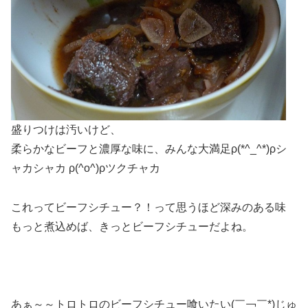
盛りつけは汚いけど、
柔らかなビーフと濃厚な味に、みんな大満足ρ(*^_^*)ρシ
ャカシャカ ρ(^o^)ρツクチャカ
これってビーフシチュー？！って思うほど深みのある味
もっと煮込めば、きっとビーフシチューだよね。
あぁ～～トロトロのビーフシチュー喰いたい(￣￢￣*)じゅ