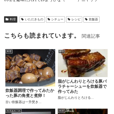
料理
いただきもの
シチュー
レシピ
炊飯器
こちらも読まれています。
関連記事
料理
料理
脂がじんわりとろける豚バ
ラチャーシューを炊飯器で
炊飯器調理で作ってみたか
作ってみた
った豚の角煮と煮卵！
脂がじんわりとろける...
古い炊飯器は一升焚き...
生活あれこれ
料理