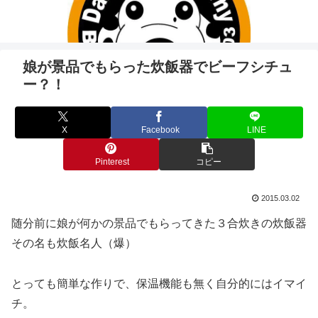
娘が景品でもらった炊飯器でビーフシチュ
ー？！
X
Facebook
LINE
Pinterest
コピー
2015.03.02
随分前に娘が何かの景品でもらってきた３合炊きの炊飯器
その名も炊飯名人（爆）
とっても簡単な作りで、保温機能も無く自分的にはイマイ
チ。