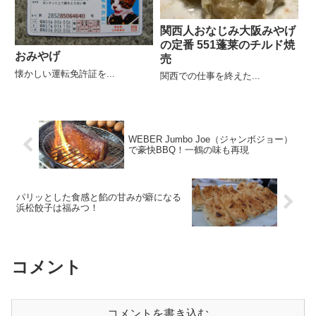
関西人おなじみ大阪みやげ
の定番 551蓬莱のチルド焼
おみやげ
売
懐かしい運転免許証を...
関西での仕事を終えた...
WEBER Jumbo Joe（ジャンボジョー）
で豪快BBQ！一鶴の味も再現
パリッとした食感と餡の甘みが癖になる
浜松餃子は福みつ！
コメント
コメントを書き込む