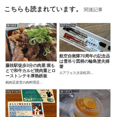
こちらも読まれています。
関連記事
食べ歩き
生活あれこれ
航空自衛隊70周年の記念品
は雪吊り図柄の輪島塗夫婦
藤枝駅徒歩3分の肉屋 堀も
箸
とで和牛カルビ焼肉重とロ
エアフェスタ浜松20...
ーストンテキ厚熱鉄板
精肉店直営の肉料理店...
dog & cats
食べ歩き