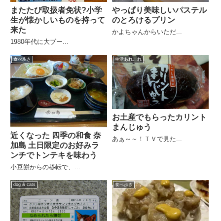
またたび取扱者免状?小学
やっぱり美味しいパステル
生が懐かしいものを持って
のとろけるプリン
来た
かよちゃんからいただ...
1980年代に大ブー...
食べ歩き
生活あれこれ
お土産でもらったカリント
まんじゅう
近くなった 四季の和食 奈
あぁ～～！ＴＶで見た...
加島 土日限定のお好みラ
ンチでトンテキを味わう
小豆餅からの移転で、...
dog & cats
食べ歩き