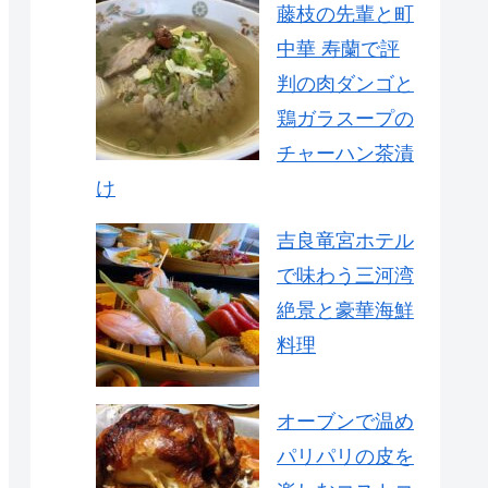
藤枝の先輩と町
中華 寿蘭で評
判の肉ダンゴと
鶏ガラスープの
チャーハン茶漬
け
吉良竜宮ホテル
で味わう三河湾
絶景と豪華海鮮
料理
オーブンで温め
パリパリの皮を