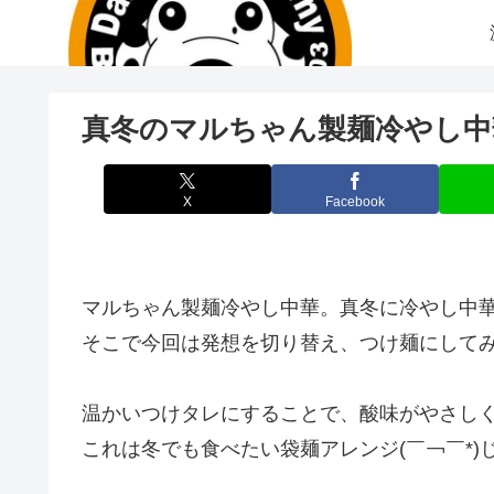
真冬のマルちゃん製麺冷やし中
X
Facebook
マルちゃん製麺冷やし中華。真冬に冷やし中
そこで今回は発想を切り替え、つけ麺にして
温かいつけタレにすることで、酸味がやさし
これは冬でも食べたい袋麺アレンジ(￣￢￣*)