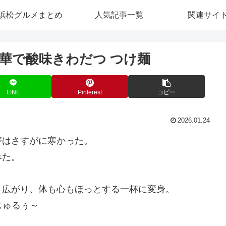
浜松グルメまとめ
人気記事一覧
関連サイ
華で酸味きわだつ つけ麺
LINE
Pinterest
コピー
2026.01.24
華はさすがに寒かった。
みた。
く広がり、体も心もほっとする一杯に変身。
じゅるぅ～