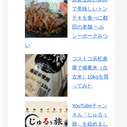
で美味しいトン
テキを食べに都
田の老舗 ヘル
シーポークみつ
い
コストコ浜松倉
庫で備蓄米（古
古米）10kgを買
ってみた
YouTubeチャン
ネル「じゅるぅ
旅」を始めまし