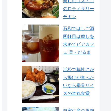
楽しむコストコ
のロティサリー
チキン
石和ではしご酒
四軒目は癒しを
求めてビアカフ
ェ 雪・だるま
浜松で無性にか
ら揚げが食べた
いなら拳骨サイ
ズの本丸食堂
自家生産の豚肉