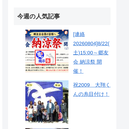
今週の人気記事
[連絡
20260804]8/22(
土)15:00～郷友
会 納涼祭 開
催！
祝2009 大翔く
んの糸目付け！