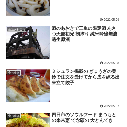
2022.05.09
酒のあおきで三重の限定酒 あさ
生活あれこれ
つ天慶初光 朝搾り 純米吟醸無濾
過生原酒
2022.05.08
ミシュラン掲載の ぎょうざの美
食べ歩き
鈴で注文を受けてから皮を練る出
来立て餃子
2022.05.07
四日市のソウルフード まつもと
食べ歩き
の来来憲 で念願の 大とんてき