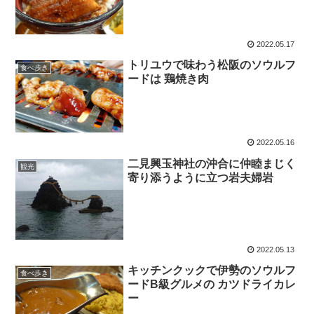
2022.05.17
トリユウで味わう松阪のソウルフ
食べ歩き
ードは 鶏焼き肉
2022.05.16
二見興玉神社の沖合に仲睦まじく
観光
寄り添うように立つ岩夫婦岩
2022.05.13
キッチンクックで伊勢のソウルフ
食べ歩き
ードB級グルメの カツドライカレ
ー