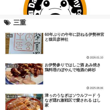
三重
60年ぶりの午年に訪ねる伊勢神宮
観光
と猿田彦神社
2026.01.10
お伊勢参りではしご酒 あみ焼き
食べ歩き
鶏料理のぼやんで地酒の鉾杉
2025.08.06
津ぅのうなぎはソウルフード う
食べ歩き
なぎ隠れ激戦区で愛される はし
家