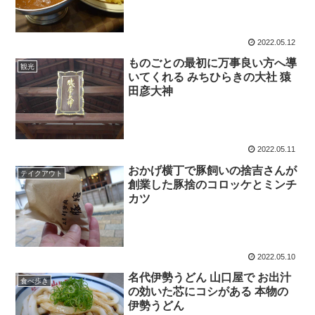
2022.05.12
ものごとの最初に万事良い方へ導
観光
いてくれる みちひらきの大社 猿
田彦大神
2022.05.11
おかげ横丁で豚飼いの捨吉さんが
テイクアウト
創業した豚捨のコロッケとミンチ
カツ
2022.05.10
名代伊勢うどん 山口屋で お出汁
食べ歩き
の効いた芯にコシがある 本物の
伊勢うどん