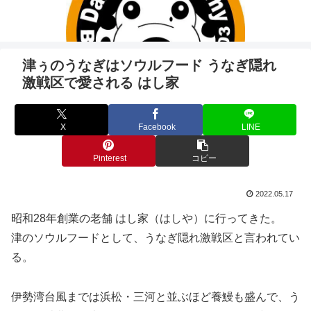
津ぅのうなぎはソウルフード うなぎ隠れ
激戦区で愛される はし家
X
Facebook
LINE
Pinterest
コピー
2022.05.17
昭和28年創業の老舗 はし家（はしや）に行ってきた。
津のソウルフードとして、うなぎ隠れ激戦区と言われてい
る。
伊勢湾台風までは浜松・三河と並ぶほど養鰻も盛んで、う