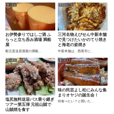
食べ歩き
生活あれこれ
お伊勢参りではしご酒 ふ
三河名物えびせん中新本舗
らっと立ち呑み酒場 満船
で見つけたいかのてり焼き
屋
と海老の姿焼き
船元直送居酒屋の満船...
中新本舗は、西尾市に...
食べ歩き
食べ歩き
味の民芸よし松にみんな集
まりオヤジの誕生会！
塩尻無料送迎バス乗り継ぎ
何食べたい？と聞いた...
ツアー第五弾 元祖山賊で
山賊焼を食す