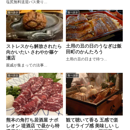
塩尻無料送迎バス乗り...
食べ歩き
食べ歩き
土用の丑の日のうなぎは飯
ストレスから解放されたら
田町のかんたろう
向かいたい さわやか篠ケ
瀬店
土用の丑の日まで待つ...
親戚が集まっての法事...
食べ歩き
食べ歩き
熊本の角打ち居酒屋 ナポ
観て聴いて香る 五感で楽
レオン 堤酒店 で昼から特
しむライブ感 美味しい し