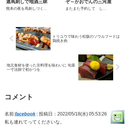
選馬刺しで地酒三昧
ぞ～かおでんの三河屋
熊本の夜を馬刺しづく...
またまた予約して し...
トリユウで味わう松阪のソウルフードは
鶏焼き肉
地元食材を使った京料理を味わいに 旬菜
一寸法師で初かつを
コメント
名前:
facebook
:
投稿日：2022/05/18(水) 05:53:26
私も連れてってくださいな。