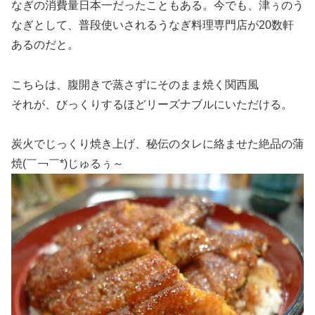
なぎの消費量日本一だったこともある。今でも、津ぅのう
なぎとして、普段使いされるうなぎ料理専門店が20数軒
あるのだと。
こちらは、腹開きで蒸さずにそのまま焼く関西風
それが、びっくりするほどリーズナブルにいただける。
炭火でじっくり焼き上げ、秘伝のタレに絡ませた絶品の蒲
焼(￣￢￣*)じゅるぅ～