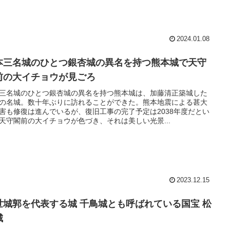
2024.01.08
本三名城のひとつ銀杏城の異名を持つ熊本城で天守
前の大イチョウが見ごろ
三名城のひとつ銀杏城の異名を持つ熊本城は、加藤清正築城した
の名城。数十年ぶりに訪れることができた。熊本地震による甚大
害も修復は進んでいるが、復旧工事の完了予定は2038年度だとい
天守閣前の大イチョウが色づき、それは美しい光景...
2023.12.15
世城郭を代表する城 千鳥城とも呼ばれている国宝 松
城