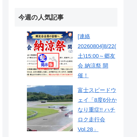
今週の人気記事
[連絡
20260804]8/22(
土)15:00～郷友
会 納涼祭 開
催！
富士スピードウ
ェイ「8度6分か
なり重症!! ハチ
ロク走行会
Vol.28」