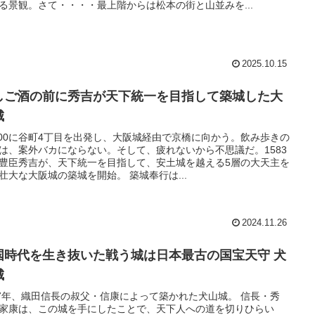
る景観。さて・・・・最上階からは松本の街と山並みを...
2025.10.15
しご酒の前に秀吉が天下統一を目指して築城した大
城
:00に谷町4丁目を出発し、大阪城経由で京橋に向かう。飲み歩きの
は、案外バカにならない。そして、疲れないから不思議だ。1583
豊臣秀吉が、天下統一を目指して、安土城を越える5層の大天主を
壮大な大阪城の築城を開始。 築城奉行は...
2024.11.26
国時代を生き抜いた戦う城は日本最古の国宝天守 犬
城
37年、織田信長の叔父・信康によって築かれた犬山城。 信長・秀
家康は、この城を手にしたことで、天下人への道を切りひらい