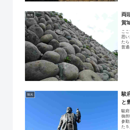
両
観光
賀
ここ
思い
たら
普通
駿
観光
と
駿府
御所
参勤
た５