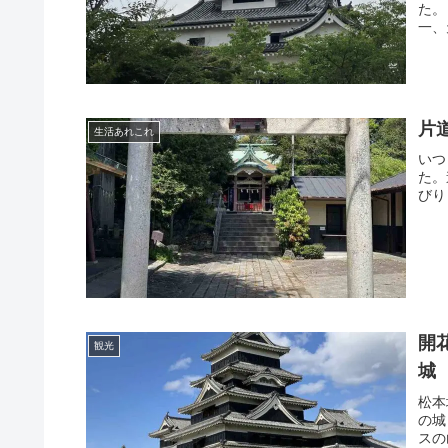
た。
一、
片
生活あれこれ
いつ
た。
びり
開
観光
城
松本
の城
スの