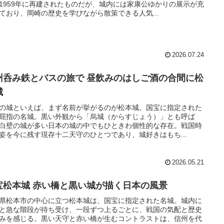
1959年に再建されたものだが、城内には家康公ゆかりの展示が充
ており、岡崎の歴史を学びながら散策できる人気...
2026.07.24
州呑み鉄とバスの旅で 昼飲みのはしご酒の合間に松
城
の城といえば、まず名前が挙がるのが松本城。国宝に指定された
屈指の名城。黒い外観から「烏城（からすじょう）」とも呼ば
白壁の城が多い日本の城の中でもひときわ個性的な存在。戦国時
姿を今に残す現存十二天守のひとつであり、城好きはもち...
2026.05.21
宝松本城 赤い橋と黒い城が描く日本の風景
県松本市の中心に立つ松本城は、国宝に指定された名城。城内に
と急な階段が待ち受け、一段ずつ上るごとに、戦国の気配と歴史
みを感じる。黒い天守と赤い橋が生むコントラストは、信州を代