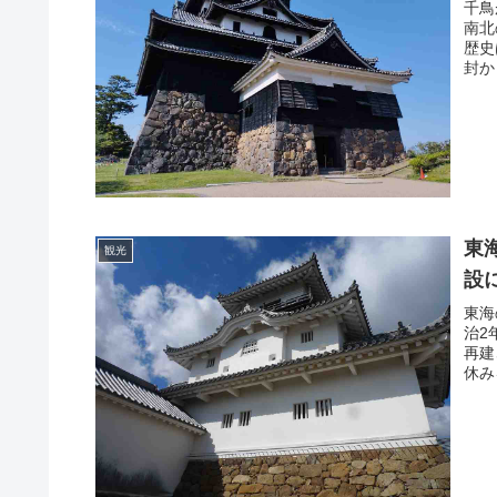
千鳥
南北
歴史
封か
東
観光
設
東海
治2
再建
休み