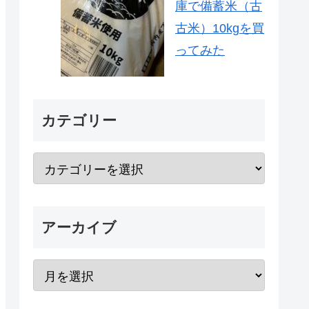
庫で備蓄米（古
古米）10kgを買
ってみた
カテゴリー
アーカイブ