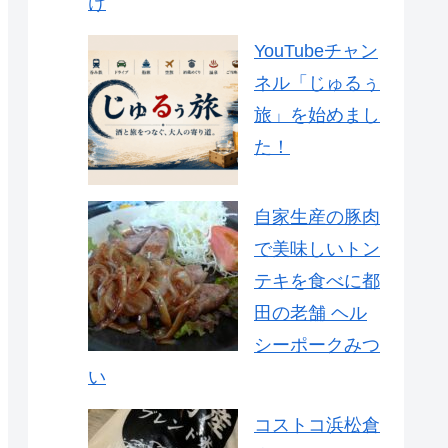
け
YouTubeチャン
ネル「じゅるぅ
旅」を始めまし
た！
自家生産の豚肉
で美味しいトン
テキを食べに都
田の老舗 ヘル
シーポークみつ
い
コストコ浜松倉