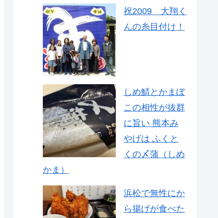
祝2009 大翔く
んの糸目付け！
しめ鯖とかまぼ
この相性が抜群
に旨い 熊本み
やげは ふくと
くの〆蒲（しめ
かま）
浜松で無性にか
ら揚げが食べた