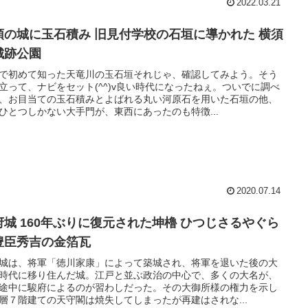
2022.03.21
頭の城に玉石積み 旧見付学校の石垣に導かれた 横須
城跡公園
で初めて知った天竜川の玉石垣それじゃ、確認してみよう。そう
立って、ナビをセット(^^)v良い時代になったねぇ。ついでに調べ
、お目当ての玉石積みとよばれる丸い河原石を用いた石垣の他、
ひとつしかない大手門が、東西にあったのも特徴...
2020.07.14
府城 160年ぶりに復元された坤櫓 ひつじさるやぐら
豊臣秀吉の金箔瓦
城は、将軍「徳川家康」によって築城され、将軍を退いた後の大
時代に移り住んだ城。江戸と並ぶ政治の中心で、多くの大名が、
途中に駿府によるのが習わしだった。その大御所様の権力を示し
層７階建ての天守閣は焼失してしまったが再建はされな...