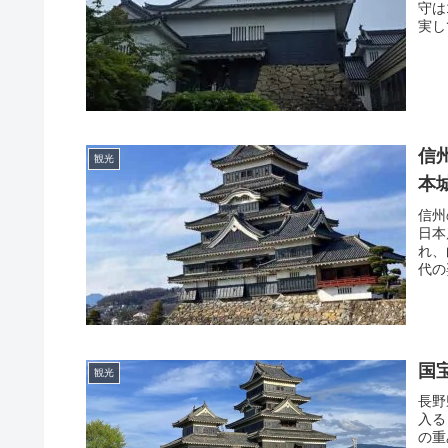
守は
実し
信
観光
本
信州
日本
れ、
代の
国
観光
長野
入る
の重