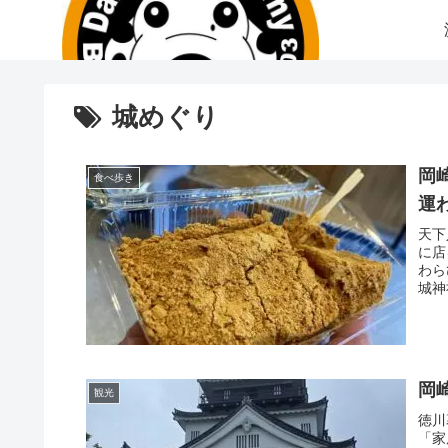
城めぐり
岡
食べ歩き
運
天下
に店
わら
城神
岡
観光
徳川
「家