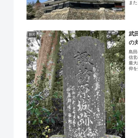
また
武
観光
の
島田
信玄
最大
仰を