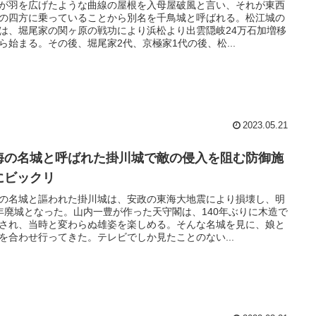
が羽を広げたような曲線の屋根を入母屋破風と言い、それが東西
の四方に乗っていることから別名を千鳥城と呼ばれる。松江城の
は、堀尾家の関ヶ原の戦功により浜松より出雲隠岐24万石加増移
ら始まる。その後、堀尾家2代、京極家1代の後、松...
2023.05.21
海の名城と呼ばれた掛川城で敵の侵入を阻む防御施
にビックリ
の名城と謳われた掛川城は、安政の東海大地震により損壊し、明
年廃城となった。山内一豊が作った天守閣は、140年ぶりに木造で
され、当時と変わらぬ雄姿を楽しめる。そんな名城を見に、娘と
を合わせ行ってきた。テレビでしか見たことのない...