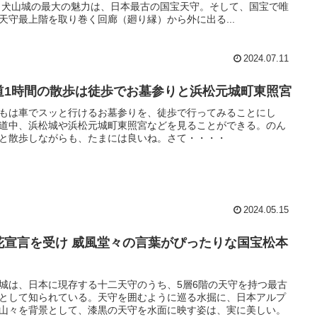
 犬山城の最大の魅力は、日本最古の国宝天守。そして、国宝で唯
天守最上階を取り巻く回廊（廻り縁）から外に出る...
2024.07.11
道1時間の散歩は徒歩でお墓参りと浜松元城町東照宮
もは車でスッと行けるお墓参りを、徒歩で行ってみることにし
道中、浜松城や浜松元城町東照宮などを見ることができる。のん
と散歩しながらも、たまには良いね。さて・・・・
2024.05.15
花宣言を受け 威風堂々の言葉がぴったりな国宝松本
城は、日本に現存する十二天守のうち、5層6階の天守を持つ最古
として知られている。天守を囲むように巡る水掘に、日本アルプ
山々を背景として、漆黒の天守を水面に映す姿は、実に美しい。