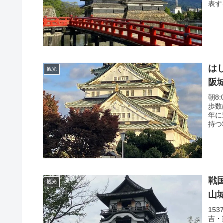
表す
は
観光
阪
朝8
歩数
年に
持つ
戦
観光
山
15
吉・