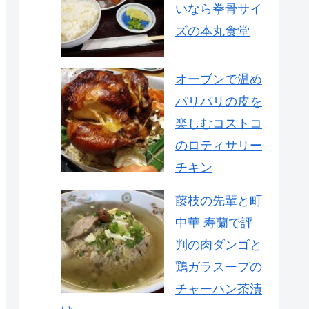
いなら拳骨サイ
ズの本丸食堂
オーブンで温め
パリパリの皮を
楽しむコストコ
のロティサリー
チキン
藤枝の先輩と町
中華 寿蘭で評
判の肉ダンゴと
鶏ガラスープの
チャーハン茶漬