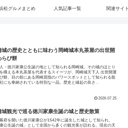
浜松グルメまとめ
人気記事一覧
関連サイ
崎城の歴史とともに味わう岡崎城本丸茶屋の出世開
わらび餅
人・徳川家康公生誕の地として知られる岡崎城。その城のほとり
を構える本丸茶屋を代表するスイーツが、岡崎城天下人 出世開運
び餅。目の前にある岡崎屈指のパワースポットとして知られる龍
社にも奉納されている特別な一品。歴史と縁起の良さ...
2026.07.25
崎城観光で巡る徳川家康生誕の城と歴史散策
幕府を開いた徳川家康公が1542年に誕生した城として知られ、
康公生誕の城」として全国から多くの観光客が訪れる。現在の天