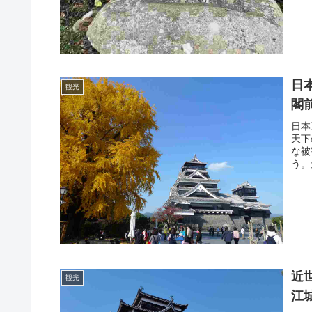
日
観光
閣
日本
天下
な被
う。
近
観光
江