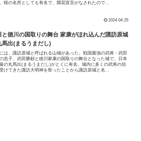
、桜の名所としても有名で、開花宣言がなされたので...
2024.04.25
田と徳川の国取りの舞台 家康がほれ込んだ諏訪原城
丸馬出(まるうまだし)
には、諏訪原城と呼ばれる山城があった。戦国最強の武将・武田
の息子、武田勝頼と徳川家康の国取りの舞台となった城で、日本
級の丸馬出(まるうまだし)がとくに有名。城内に多くの武将の信
受けてきた諏訪大明神を祭ったことから諏訪原城と名...