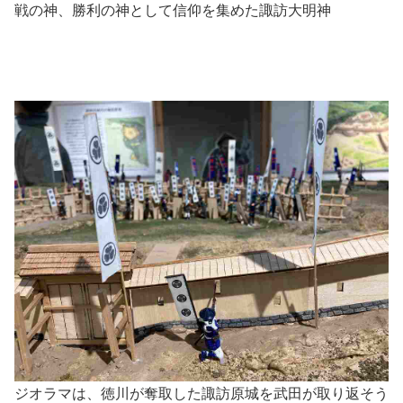
戦の神、勝利の神として信仰を集めた諏訪大明神
ジオラマは、徳川が奪取した諏訪原城を武田が取り返そう