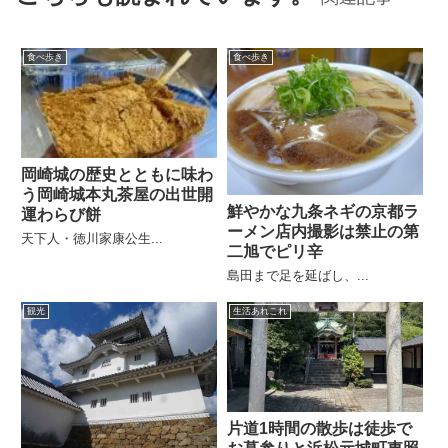
食べ歩き
食べ歩き
岡崎城の歴史とともに味わ
う岡崎城本丸茶屋の出世開
鮮やかな九条ネギの京都ラ
運わらび餅
ーメン店内撮影は禁止の第
天下人・徳川家康公生...
二旭でピリ辛
島田まで足を延ばし、...
観光
生活あれこれ
片道1時間の散歩は徒歩で