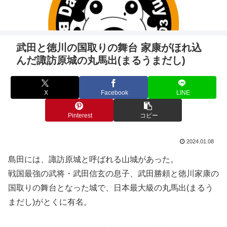
武田と徳川の国取りの舞台 家康がほれ込
んだ諏訪原城の丸馬出(まるうまだし)
X
Facebook
LINE
Pinterest
コピー
2024.01.08
島田には、諏訪原城と呼ばれる山城があった。
戦国最強の武将・武田信玄の息子、武田勝頼と徳川家康の
国取りの舞台となった城で、日本最大級の丸馬出(まるう
まだし)がとくに有名。