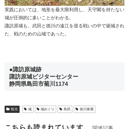
実践においては、地形を最大限利用し、天守閣を持たない
城が圧倒的に多いことがわかる。
諏訪原城も、武田と徳川の遠江を巡る戦いの中で築城され
た、戦のための山城であった。
●諏訪原城跡
諏訪原城ビジターセンター
静岡県島田市菊川1174
観光
城
城めぐり
島田
徳川家康
こちらも読まれています。
関連記事