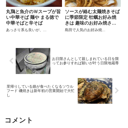
丸鶏と魚介のＷスープが旨
ソースが絡む太麺焼きそば
い中華そば 麺や まる徳で
に季節限定 牡蠣お好み焼
中華そばと辛そば
きは 趣味のお好み焼さく
らい
あっさり系も良いが、...
島田で人気のお好み焼...
お日限さんとして親しまれている日を限
ってお参りすれば願いが叶う日限地蔵尊
里帰りしている娘が食べたくなるソウル
フード 磯焼きは新年初の営業開始で大忙
し
コメント