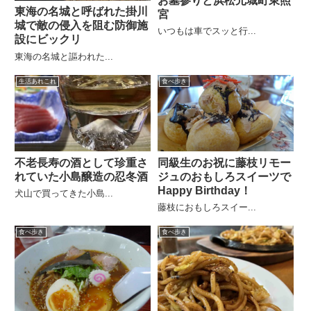
お墓参りと浜松元城町東照
東海の名城と呼ばれた掛川
宮
城で敵の侵入を阻む防御施
いつもは車でスッと行...
設にビックリ
東海の名城と謳われた...
生活あれこれ
食べ歩き
不老長寿の酒として珍重さ
同級生のお祝に藤枝リモー
れていた小島醸造の忍冬酒
ジュのおもしろスイーツで
Happy Birthday！
犬山で買ってきた小島...
藤枝におもしろスイー...
食べ歩き
食べ歩き