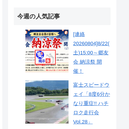
今週の人気記事
[連絡
20260804]8/22(
土)15:00～郷友
会 納涼祭 開
催！
富士スピードウ
ェイ「8度6分か
なり重症!! ハチ
ロク走行会
Vol.28」