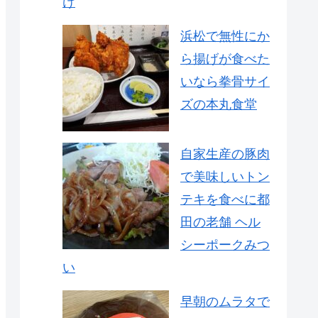
け
浜松で無性にか
ら揚げが食べた
いなら拳骨サイ
ズの本丸食堂
自家生産の豚肉
で美味しいトン
テキを食べに都
田の老舗 ヘル
シーポークみつ
い
早朝のムラタで