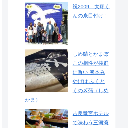
祝2009 大翔く
んの糸目付け！
しめ鯖とかまぼ
この相性が抜群
に旨い 熊本み
やげは ふくと
くの〆蒲（しめ
かま）
吉良竜宮ホテル
で味わう三河湾