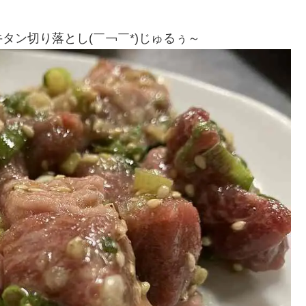
タン切り落とし(￣￢￣*)じゅるぅ～