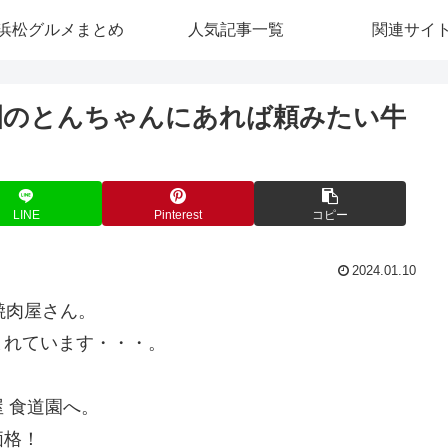
浜松グルメまとめ
人気記事一覧
関連サイ
園のとんちゃんにあれば頼みたい牛
LINE
Pinterest
コピー
2024.01.10
焼肉屋さん。
まれています・・・。
 食道園へ。
価格！