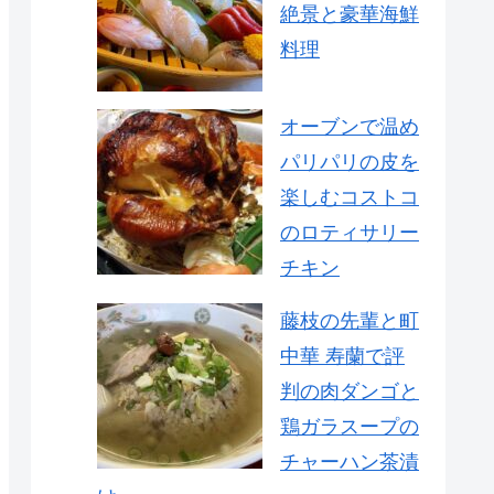
絶景と豪華海鮮
料理
オーブンで温め
パリパリの皮を
楽しむコストコ
のロティサリー
チキン
藤枝の先輩と町
中華 寿蘭で評
判の肉ダンゴと
鶏ガラスープの
チャーハン茶漬