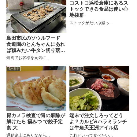
コストコ浜松倉庫にあるス
トックできる食品は使い心
地抜群
ストックがだいぶ減っ...
島田市民のソウルフード
食道園のとんちゃんにあれ
ば頼みたい牛タン切り落と
し
焼肉でお客様を元気に...
食べ歩き
食べ歩き
胃カメラ検査で胃の麻酔が
端末で注文しろってどう
解けたら 福みつ で餃子定
よ？カルビ&ハラミランチ
食 大
は牛角天王洲アイル店
通勤途上にありながら...
これといって食べたい...