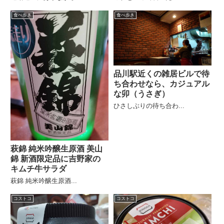
食べ歩き
食べ歩き
品川駅近くの雑居ビルで待
ち合わせなら、カジュアル
な卯（うさぎ）
ひさしぶりの待ち合わ...
萩錦 純米吟醸生原酒 美山
錦 新酒限定品に吉野家の
キムチ牛サラダ
萩錦 純米吟醸生原酒...
コストコ
コストコ