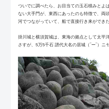
ついでに調べたら、お目当ての玉石積みとよ
ない大手門が、東西にあったのも特徴で、両
河でつながっていて、船で直接行き来ができ
掛川城と横須賀城は、東海の拠点として太平
さすが、5万5千石 譜代大名の居城（‾ー‾）ニ