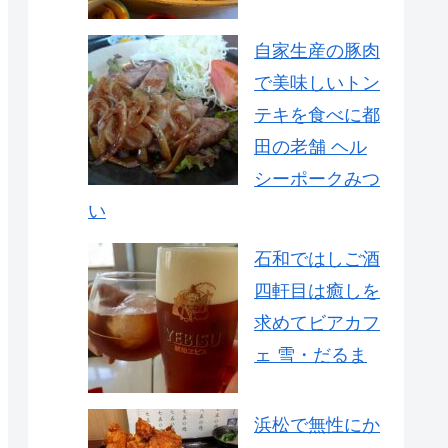
自家生産の豚肉
で美味しいトン
テキを食べに都
田の老舗 ヘル
シーポークみつ
い
石和ではしご酒
四軒目は癒しを
求めてビアカフ
ェ 雪・だるま
浜松で無性にか