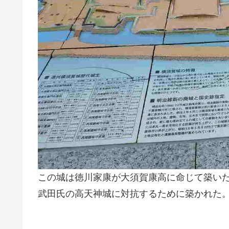
この城は徳川家康が大須賀康高に命じて築い
武田氏の高天神城に対抗するために築かれた