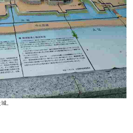
た城。
。