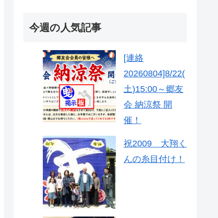
今週の人気記事
[連絡
20260804]8/22(
土)15:00～郷友
会 納涼祭 開
催！
祝2009 大翔く
んの糸目付け！