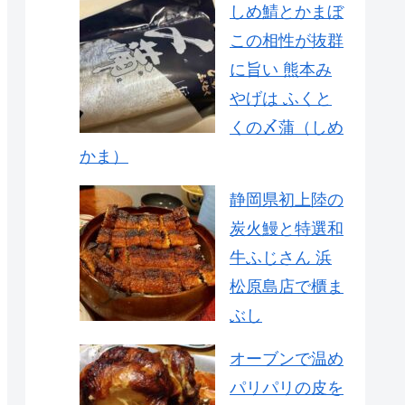
しめ鯖とかまぼ
この相性が抜群
に旨い 熊本み
やげは ふくと
くの〆蒲（しめ
かま）
静岡県初上陸の
炭火鰻と特選和
牛ふじさん 浜
松原島店で櫃ま
ぶし
オーブンで温め
パリパリの皮を