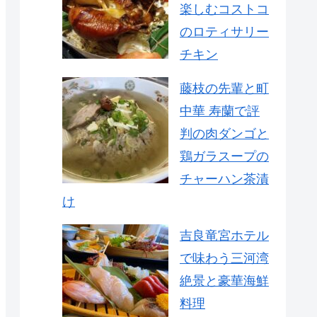
楽しむコストコ
のロティサリー
チキン
藤枝の先輩と町
中華 寿蘭で評
判の肉ダンゴと
鶏ガラスープの
チャーハン茶漬
け
吉良竜宮ホテル
で味わう三河湾
絶景と豪華海鮮
料理