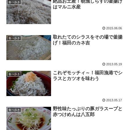
絶品お土産！朝漁しらすの釜揚げ
食べ歩き
はマルニ水産
2015.06.06
取れたてのシラスをその場で釜揚
食べ歩き
げ！福田のカネ吉
2013.05.19
これぞモッチィ～！福田漁港でシ
食べ歩き
ラスとカツオを味わう
2013.05.17
野性味たっぷりの豚ガラスープと
食べ歩き
赤つけめんは八五郎