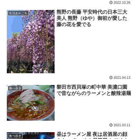
2022.10.26
熊野の長藤 平安時代の日本三大
生活あれこれ
美人 熊野（ゆや）御前が愛した
藤の花を愛でる
2021.04.13
磐田市西貝塚の町中華 美濃口園
食べ歩き
で昔ながらのラーメンと酸辣湯麺
2021.03.11
昼はラーメン屋 夜は居酒屋の顔
食べ歩き