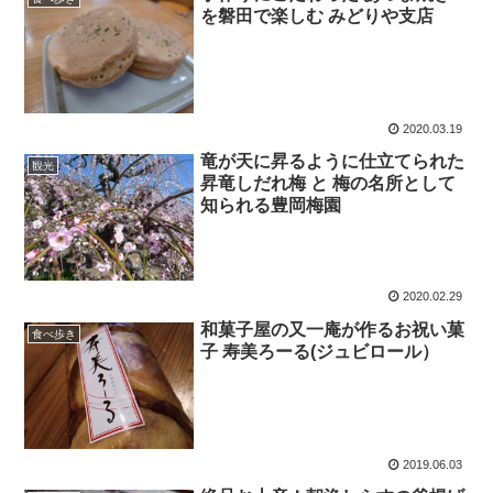
を磐田で楽しむ みどりや支店
2020.03.19
竜が天に昇るように仕立てられた
観光
昇竜しだれ梅 と 梅の名所として
知られる豊岡梅園
2020.02.29
和菓子屋の又一庵が作るお祝い菓
食べ歩き
子 寿美ろーる(ジュビロール）
2019.06.03