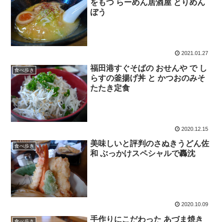
をもつ らーめん居酒屋 とりめん
ぼう
2021.01.27
福田港すぐそばの おせんや で し
食べ歩き
らすの釜揚げ丼 と かつおのみそ
たたき定食
2020.12.15
美味しいと評判のさぬきうどん佐
食べ歩き
和 ぶっかけスペシャルで轟沈
2020.10.09
手作りにこだわった あづま焼き
食べ歩き