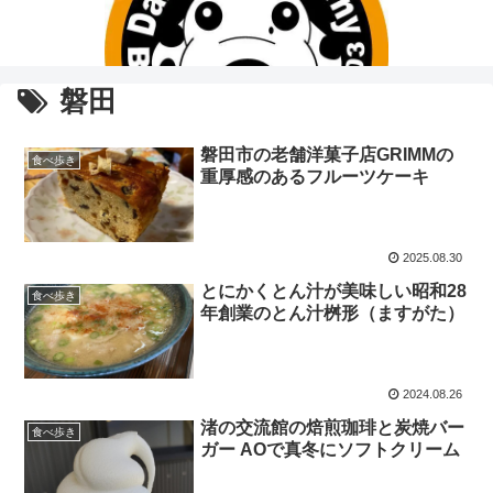
磐田
磐田市の老舗洋菓子店GRIMMの
食べ歩き
重厚感のあるフルーツケーキ
2025.08.30
とにかくとん汁が美味しい昭和28
食べ歩き
年創業のとん汁桝形（ますがた）
2024.08.26
渚の交流館の焙煎珈琲と炭焼バー
食べ歩き
ガー AOで真冬にソフトクリーム