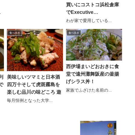
買いにコストコ浜松倉庫
）
でExecutive
愛
Membership
わが家で愛用している...
食べ歩き
食べ歩き
西伊場まいどおおきに食
堂で遠州灘舞阪産の釜揚
列
美味しいツマミと日本酒
げシラス丼！
で
四万十そして虎斑霧島を
家族でふざけた名前の...
楽しむ品川の味どころ 遊
毎月恒例となった大学...