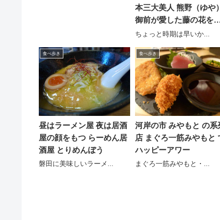
本三大美人 熊野（ゆや
御前が愛した藤の花を
でる
ちょっと時期は早いか...
食べ歩き
食べ歩き
昼はラーメン屋 夜は居酒
河岸の市 みやもと の系
屋の顔をもつ らーめん居
店 まぐろ一筋みやもと 
酒屋 とりめんぼう
ハッピーアワー
磐田に美味しいラーメ...
まぐろ一筋みやもと・...