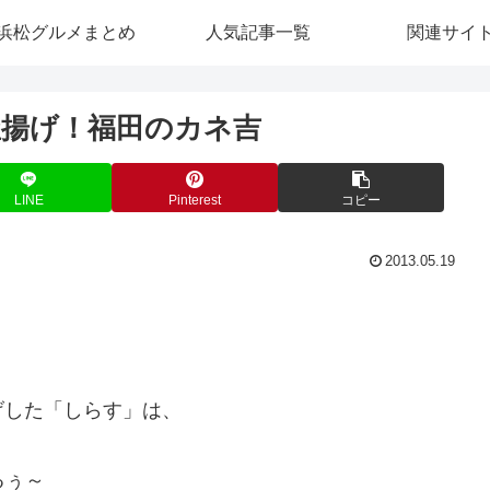
浜松グルメまとめ
人気記事一覧
関連サイ
揚げ！福田のカネ吉
LINE
Pinterest
コピー
2013.05.19
げした「しらす」は、
るぅ～