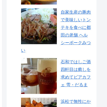
自家生産の豚肉
で美味しいトン
テキを食べに都
田の老舗 ヘル
シーポークみつ
い
石和ではしご酒
四軒目は癒しを
求めてビアカフ
ェ 雪・だるま
浜松で無性にか