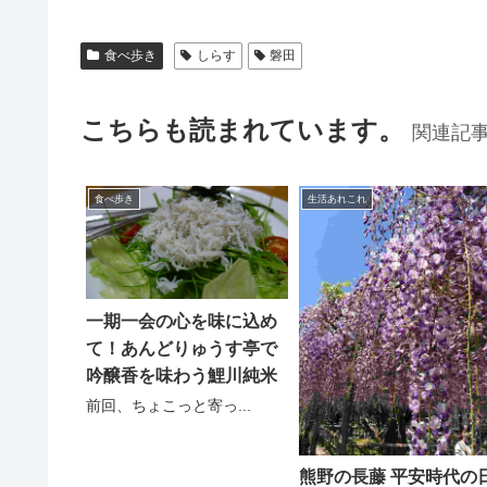
食べ歩き
しらす
磐田
こちらも読まれています。
関連記
食べ歩き
生活あれこれ
一期一会の心を味に込め
て！あんどりゅうす亭で
吟醸香を味わう鯉川純米
前回、ちょこっと寄っ...
熊野の長藤 平安時代の