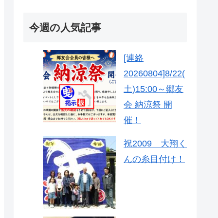
今週の人気記事
[連絡
20260804]8/22(
土)15:00～郷友
会 納涼祭 開
催！
祝2009 大翔く
んの糸目付け！