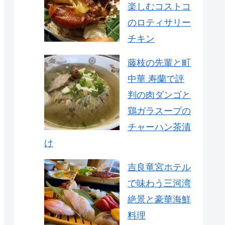
楽しむコストコ
のロティサリー
チキン
藤枝の先輩と町
中華 寿蘭で評
判の肉ダンゴと
鶏ガラスープの
チャーハン茶漬
け
吉良竜宮ホテル
で味わう三河湾
絶景と豪華海鮮
料理