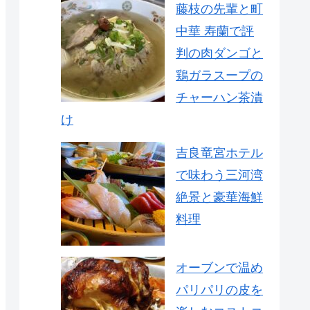
藤枝の先輩と町
中華 寿蘭で評
判の肉ダンゴと
鶏ガラスープの
チャーハン茶漬
け
吉良竜宮ホテル
で味わう三河湾
絶景と豪華海鮮
料理
オーブンで温め
パリパリの皮を