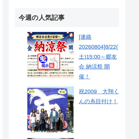
今週の人気記事
[連絡
20260804]8/22(
土)15:00～郷友
会 納涼祭 開
催！
祝2009 大翔く
んの糸目付け！