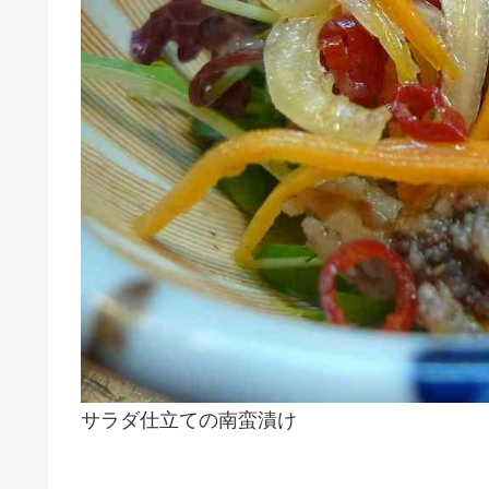
サラダ仕立ての南蛮漬け