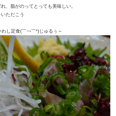
ばれ、脂がのってとっても美味しい。
をいただこう
わし定食(￣￢￣*)じゅるぅ～