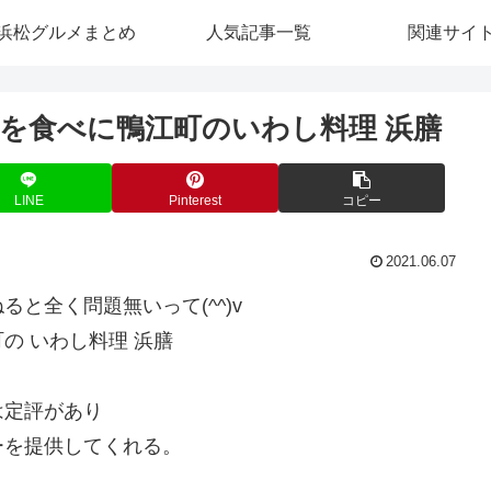
浜松グルメまとめ
人気記事一覧
関連サイ
を食べに鴨江町のいわし料理 浜膳
LINE
Pinterest
コピー
2021.06.07
と全く問題無いって(^^)v
の いわし料理 浜膳
は定評があり
ーを提供してくれる。