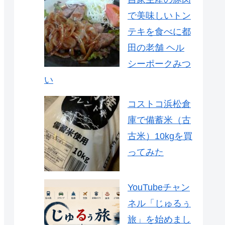
で美味しいトン
テキを食べに都
田の老舗 ヘル
シーポークみつ
い
コストコ浜松倉
庫で備蓄米（古
古米）10kgを買
ってみた
YouTubeチャン
ネル「じゅるぅ
旅」を始めまし