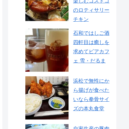
楽しむコストコ
のロティサリー
チキン
石和ではしご酒
四軒目は癒しを
求めてビアカフ
ェ 雪・だるま
浜松で無性にか
ら揚げが食べた
いなら拳骨サイ
ズの本丸食堂
自家生産の豚肉