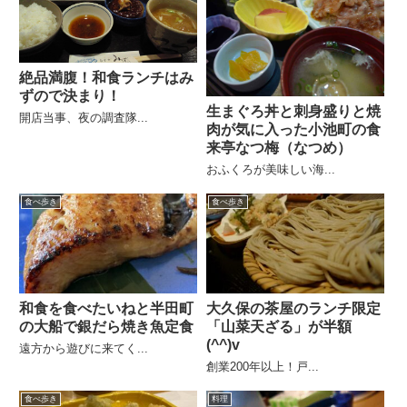
絶品満腹！和食ランチはみ
ずので決まり！
生まぐろ丼と刺身盛りと焼
開店当事、夜の調査隊...
肉が気に入った小池町の食
来亭なつ梅（なつめ）
おふくろが美味しい海...
食べ歩き
食べ歩き
和食を食べたいねと半田町
大久保の茶屋のランチ限定
の大船で銀だら焼き魚定食
「山菜天ざる」が半額
(^^)v
遠方から遊びに来てく...
創業200年以上！戸...
食べ歩き
料理