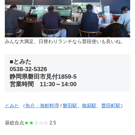
みんな大満足、日替わりランチなら普段使いも良いね。
■とみた
0538-32-5326
静岡県磐田市見付1859-5
営業時間 11:30～14:00
とみた
（
魚介・海鮮料理
/
磐田駅
、
御厨駅
、
豊田町駅
）
昼総合点
★★
☆☆☆
2.5