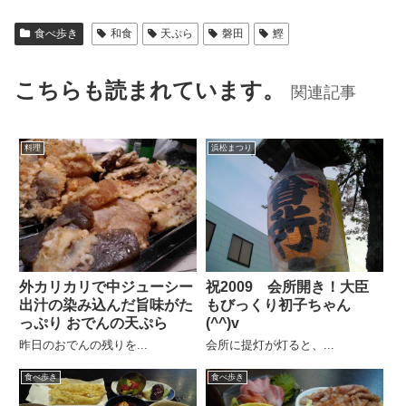
食べ歩き
和食
天ぷら
磐田
鰹
こちらも読まれています。
関連記事
料理
浜松まつり
外カリカリで中ジューシー
祝2009 会所開き！大臣
出汁の染み込んだ旨味がた
もびっくり初子ちゃん
っぷり おでんの天ぷら
(^^)v
昨日のおでんの残りを...
会所に提灯が灯ると、...
食べ歩き
食べ歩き