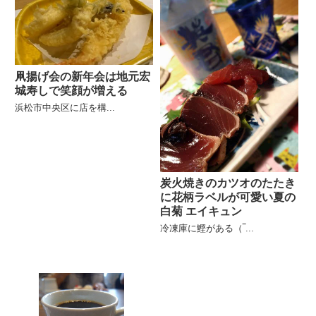
凧揚げ会の新年会は地元宏
城寿しで笑顔が増える
浜松市中央区に店を構...
炭火焼きのカツオのたたき
に花柄ラベルが可愛い夏の
白菊 エイキュン
冷凍庫に鰹がある（‾...