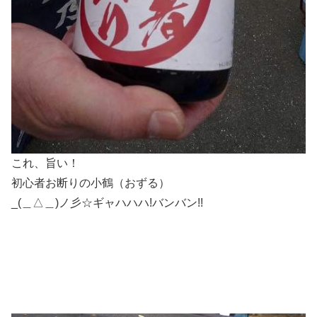
これ、旨い！
初心者お断りの小鶴（おずる）
_(＿△＿)ノ彡☆ギャハハハ!バンバン!!