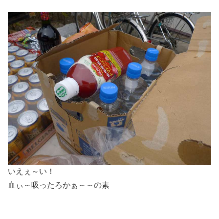
いえぇ～い！
血ぃ～吸ったろかぁ～～の素