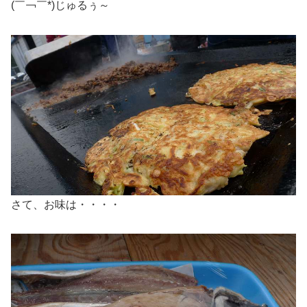
(￣￢￣*)じゅるぅ～
さて、お味は・・・・