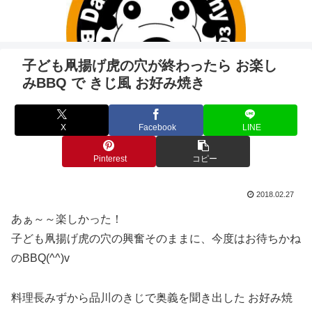
子ども凧揚げ虎の穴が終わったら お楽し
みBBQ で きじ風 お好み焼き
X
Facebook
LINE
Pinterest
コピー
2018.02.27
あぁ～～楽しかった！
子ども凧揚げ虎の穴の興奮そのままに、今度はお待ちかね
のBBQ(^^)v
料理長みずから品川のきじで奥義を聞き出した お好み焼