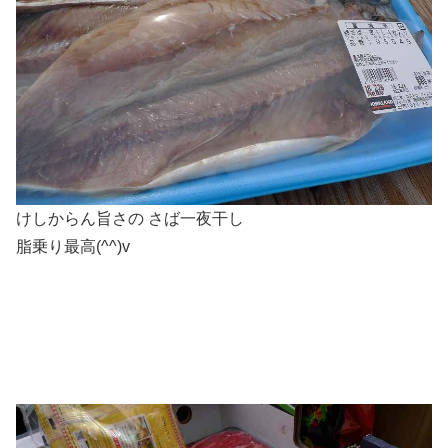
けしからん旨さの さば一夜干し
脂乗り最高(^^)v