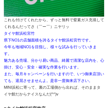
これも付けてくれたから、ずっと無料で窒素ガス充填して
くれるんだってさ（￣ー￣）ニヤリッ
タイヤ館浜松宮竹
県下NO1の店舗面積を誇るタイヤ館浜松宮竹です。
今年も地域NO1を目指し、様々な試みを行っていきま
す。
魅力ある売場、分かり易い商品、綺麗で清潔な店内を、心
掛け、安心・安全・確実な作業を行います。
また、毎月キャンペーンを行いますので、いつ御来店頂い
ても、退屈させませんよ。是非一度御来店下さい。
MINI浜松に寄って、裏の工場側から出れば、そのままタ
イヤ館だからナイスなんだ(^^)v