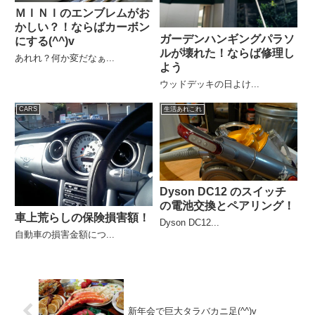
ＭＩＮＩのエンブレムがお
かしい？！ならばカーボン
ガーデンハンギングパラソ
にする(^^)v
ルが壊れた！ならば修理し
あれれ？何か変だなぁ...
よう
ウッドデッキの日よけ...
CARS
生活あれこれ
Dyson DC12 のスイッチ
の電池交換とペアリング！
車上荒らしの保険損害額！
Dyson DC12...
自動車の損害金額につ...
新年会で巨大タラバカニ足(^^)v