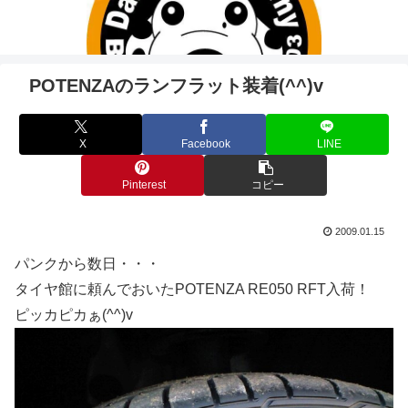
POTENZAのランフラット装着(^^)v
X
Facebook
LINE
Pinterest
コピー
2009.01.15
パンクから数日・・・
タイヤ館に頼んでおいたPOTENZA RE050 RFT入荷！
ピッカピカぁ(^^)v