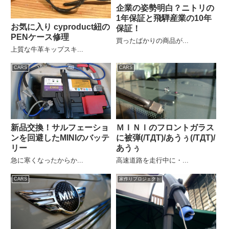
企業の姿勢明白？ニトリの
1年保証と飛騨産業の10年
お気に入り cyproduct紐の
保証！
PENケース修理
買ったばかりの商品が...
上質な牛革キップスキ...
CARS
CARS
新品交換！サルフェーショ
ＭＩＮＩのフロントガラス
ンを回避したMINIのバッテ
に被弾(/TДT)/あうぅ(/TДT)/
リー
あうぅ
急に寒くなったからか...
高速道路を走行中に・...
CARS
家作りプロジェクト