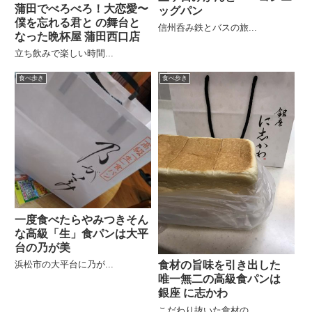
蒲田でべろべろ！大恋愛〜
ッグパン
僕を忘れる君と の舞台と
信州呑み鉄とバスの旅...
なった晩杯屋 蒲田西口店
立ち飲みで楽しい時間...
食べ歩き
食べ歩き
一度食べたらやみつきそん
な高級「生」食パンは大平
台の乃が美
浜松市の大平台に乃が...
食材の旨味を引き出した
唯一無二の高級食パンは
銀座 に志かわ
こだわり抜いた食材の...