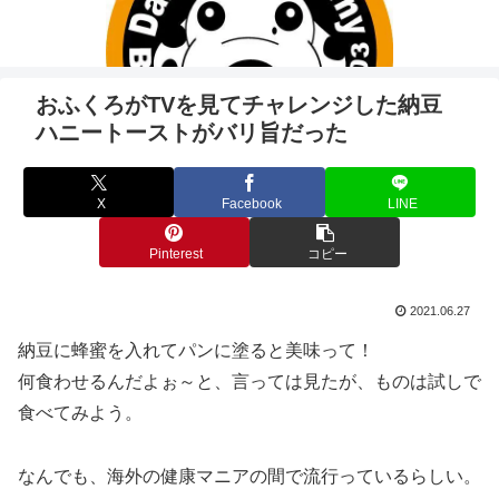
おふくろがTVを見てチャレンジした納豆
ハニートーストがバリ旨だった
X
Facebook
LINE
Pinterest
コピー
2021.06.27
納豆に蜂蜜を入れてパンに塗ると美味って！
何食わせるんだよぉ～と、言っては見たが、ものは試しで
食べてみよう。
なんでも、海外の健康マニアの間で流行っているらしい。