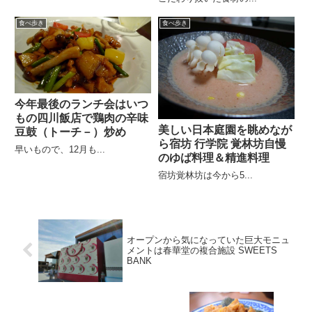
食べ歩き
食べ歩き
今年最後のランチ会はいつ
もの四川飯店で鶏肉の辛味
美しい日本庭園を眺めなが
豆鼓（トーチ－）炒め
ら宿坊 行学院 覚林坊自慢
早いもので、12月も...
のゆば料理＆精進料理
宿坊覚林坊は今から5...
オープンから気になっていた巨大モニュ
メントは春華堂の複合施設 SWEETS
BANK