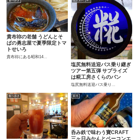
食べ歩き
生活あれこれ
貴布祢の老舗 うどんとそ
ばの勇志屋で夏季限定トマ
トせいろ
貴布祢にある昭和14...
塩尻無料送迎バス乗り継ぎ
ツアー第五弾 サプライズ
は糀工房さくらのパン
塩尻無料送迎バス乗り...
食べ歩き
観光
呑み鉄で味わう寶CRAFT
三ヶ日みかんとベーコンエ