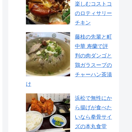
楽しむコストコ
のロティサリー
チキン
藤枝の先輩と町
中華 寿蘭で評
判の肉ダンゴと
鶏ガラスープの
チャーハン茶漬
け
浜松で無性にか
ら揚げが食べた
いなら拳骨サイ
ズの本丸食堂