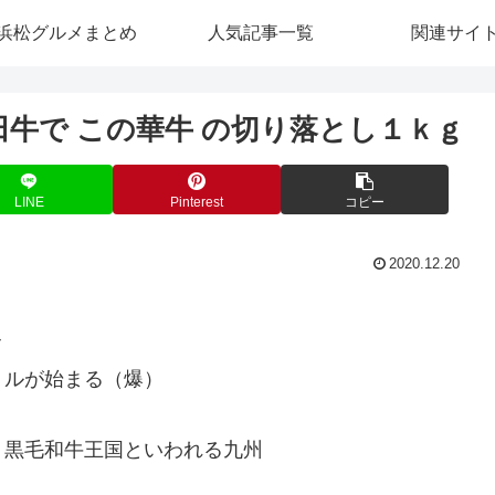
浜松グルメまとめ
人気記事一覧
関連サイ
田牛で この華牛 の切り落とし１ｋｇ
LINE
Pinterest
コピー
2020.12.20
ク
トルが始まる（爆）
、黒毛和牛王国といわれる九州