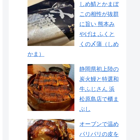
しめ鯖とかまぼ
この相性が抜群
に旨い 熊本み
やげは ふくと
くの〆蒲（しめ
かま）
静岡県初上陸の
炭火鰻と特選和
牛ふじさん 浜
松原島店で櫃ま
ぶし
オーブンで温め
パリパリの皮を