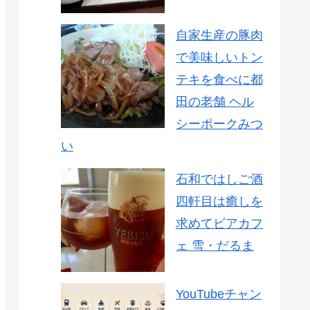
自家生産の豚肉
で美味しいトン
テキを食べに都
田の老舗 ヘル
シーポークみつ
い
石和ではしご酒
四軒目は癒しを
求めてビアカフ
ェ 雪・だるま
YouTubeチャン