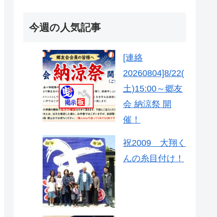
今週の人気記事
[連絡
20260804]8/22(
土)15:00～郷友
会 納涼祭 開
催！
祝2009 大翔く
んの糸目付け！