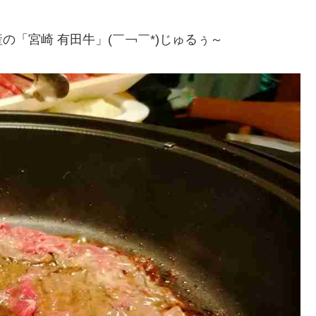
「宮崎 有田牛」(￣￢￣*)じゅるぅ～