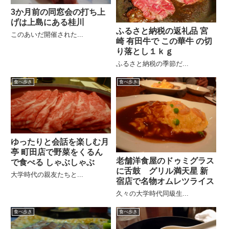
3か月前の同窓会の打ち上
げは上島にある桂川
ふるさと納税の返礼品 宮
このあいだ開催された...
崎 有田牛で この華牛 の切
り落とし１ｋｇ
ふるさと納税の季節だ...
食べ歩き
食べ歩き
ゆったりと会話を楽しむ月
亭 町田店で野菜をくるん
老舗洋食屋のドゥミグラス
で食べる しゃぶしゃぶ
に舌鼓 グリル満天星 新
大学時代の親友たちと...
宿店で名物オムレツライス
久々の大学時代同級生...
食べ歩き
食べ歩き