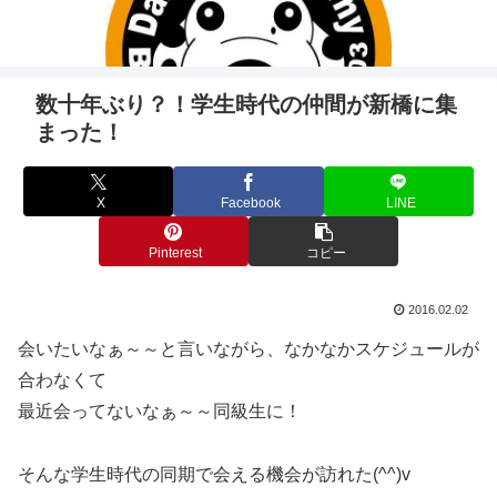
数十年ぶり？！学生時代の仲間が新橋に集
まった！
X
Facebook
LINE
Pinterest
コピー
2016.02.02
会いたいなぁ～～と言いながら、なかなかスケジュールが
合わなくて
最近会ってないなぁ～～同級生に！
そんな学生時代の同期で会える機会が訪れた(^^)v