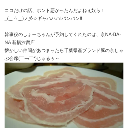
ココだけの話、ホント悪かったんだよねぇ奴ら！
_(＿△＿)ノ彡☆ギャハハハ!バンバン!!
幹事役のしょーちゃんが予約してくれたのは、京NA-BA-
NA 新橋汐留店
懐かしい仲間があつまったら千葉県産ブランド豚の京しゃ
ぶ会席(￣￢￣*)じゅるぅ～