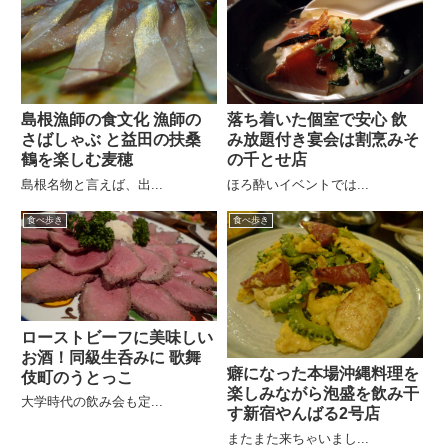
島根漁師の食文化 漁師の
落ち着いた個室で安心 飲
さばしゃぶ と益田の扶桑
み放題付き宴会は割烹みそ
鶴を楽しむ麦穂
の千とせ店
島根名物と言えば、出...
ほろ酔いイベントでは...
食べ歩き
食べ歩き
ローストビーフに美味しい
お酒！同級生呑みに 歌舞
癖になった本場沖縄料理を
伎町のうとっこ
楽しみながら泡盛を飲み干
大学時代の飲み会も定...
す新宿やんばる2号店
またまた来ちゃいまし...