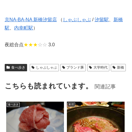
京NA-BA-NA 新橋汐留店
（
しゃぶしゃぶ
/
汐留駅
、
新橋
駅
、
内幸町駅
）
夜総合点
★★★
☆☆
3.0
食べ歩き
しゃぶしゃぶ
ブランド豚
大学時代
新橋
こちらも読まれています。
関連記事
食べ歩き
料理