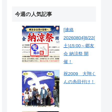
今週の人気記事
[連絡
20260804]8/22(
土)15:00～郷友
会 納涼祭 開
催！
祝2009 大翔く
んの糸目付け！