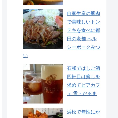
自家生産の豚肉
で美味しいトン
テキを食べに都
田の老舗 ヘル
シーポークみつ
い
石和ではしご酒
四軒目は癒しを
求めてビアカフ
ェ 雪・だるま
浜松で無性にか