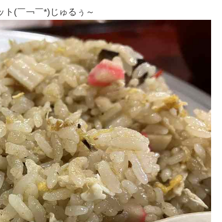
ト(￣￢￣*)じゅるぅ～