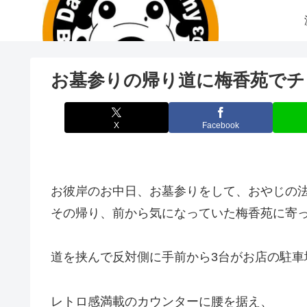
お墓参りの帰り道に梅香苑でチ
X
Facebook
お彼岸のお中日、お墓参りをして、おやじの
その帰り、前から気になっていた梅香苑に寄
道を挟んで反対側に手前から3台がお店の駐車
レトロ感満載のカウンターに腰を据え、