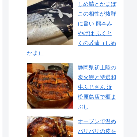
しめ鯖とかまぼ
この相性が抜群
に旨い 熊本み
やげは ふくと
くの〆蒲（しめ
かま）
静岡県初上陸の
炭火鰻と特選和
牛ふじさん 浜
松原島店で櫃ま
ぶし
オーブンで温め
パリパリの皮を