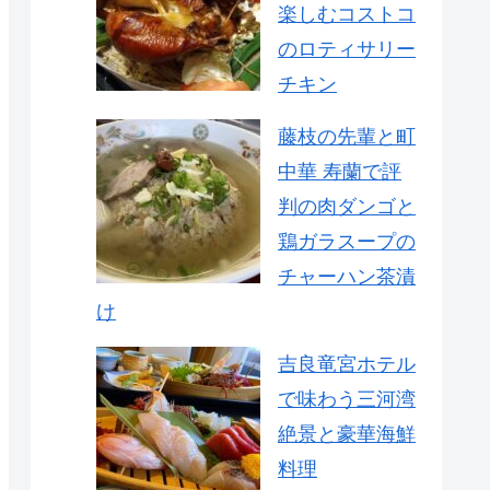
楽しむコストコ
のロティサリー
チキン
藤枝の先輩と町
中華 寿蘭で評
判の肉ダンゴと
鶏ガラスープの
チャーハン茶漬
け
吉良竜宮ホテル
で味わう三河湾
絶景と豪華海鮮
料理