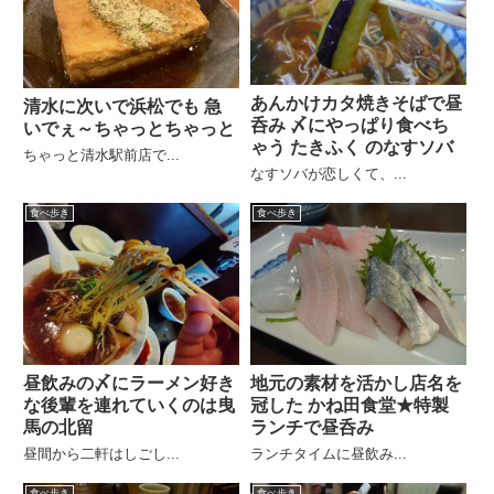
あんかけカタ焼きそばで昼
清水に次いで浜松でも 急
呑み 〆にやっぱり食べち
いでぇ～ちゃっとちゃっと
ゃう たきふく のなすソバ
ちゃっと清水駅前店で...
なすソバが恋しくて、...
食べ歩き
食べ歩き
昼飲みの〆にラーメン好き
地元の素材を活かし店名を
な後輩を連れていくのは曳
冠した かね田食堂★特製
馬の北留
ランチで昼呑み
昼間から二軒はしごし...
ランチタイムに昼飲み...
食べ歩き
食べ歩き