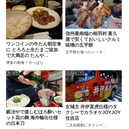
信州最南端の根羽村 富久
屋で安くておいしいクルミ
ワンコインの牛たん朝定食
味噌の五平餅
に とろろと生たまご追加
五平餅が食べたい！さ...
で大満足の たんや
HAKATA
博多の朝食！やっぱり...
食べ歩き
生活あれこれ
女城主 井伊直虎仕様のタ
鍛冶やで楽しむほろ酔いセ
クシーでカラオケJOYJOY
ット花の舞 海外輸出仕様
住吉店
の日本刀
二次会移動にタクシー...