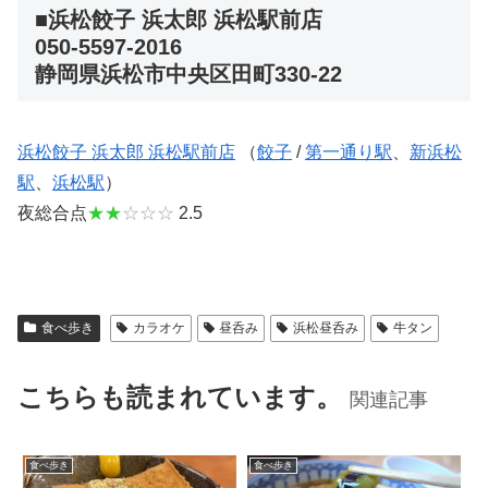
■浜松餃子 浜太郎 浜松駅前店
050-5597-2016
静岡県浜松市中央区田町330‐22
浜松餃子 浜太郎 浜松駅前店
（
餃子
/
第一通り駅
、
新浜松
駅
、
浜松駅
）
夜総合点
★★
☆☆☆
2.5
食べ歩き
カラオケ
昼呑み
浜松昼呑み
牛タン
こちらも読まれています。
関連記事
食べ歩き
食べ歩き