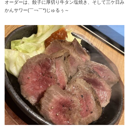
オーダーは、餃子に厚切り牛タン塩焼き、そして三ケ日み
かんサワー(￣￢￣*)じゅるぅ～