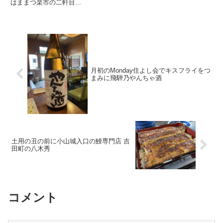
はままつ楽市の二軒目...
月初のMonday住よし会でキスフライをつ
まみに飛騨乃やんちゃ酒
土用の丑の前に小山城入口の鰻専門店 吉
田町の八木秀
コメント