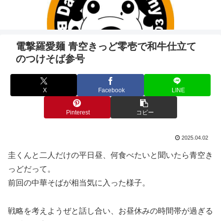
電撃羅愛麺 青空きっど零壱で和牛仕立て
のつけそば参号
X
Facebook
LINE
Pinterest
コピー
2025.04.02
圭くんと二人だけの平日昼、何食べたいと聞いたら青空き
っどだって。
前回の中華そばが相当気に入った様子。
戦略を考えようぜと話し合い、お昼休みの時間帯が過ぎる