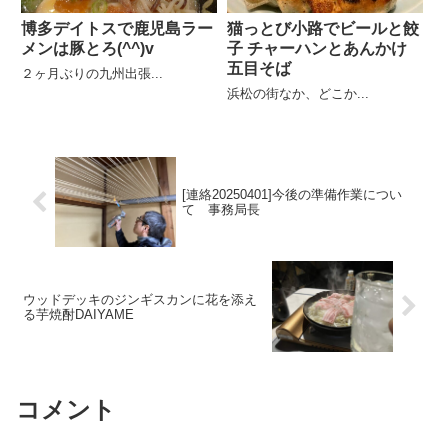
博多デイトスで鹿児島ラー
猫っとび小路でビールと餃
メンは豚とろ(^^)v
子 チャーハンとあんかけ
五目そば
２ヶ月ぶりの九州出張...
浜松の街なか、どこか...
[連絡20250401]今後の準備作業につい
て 事務局長
ウッドデッキのジンギスカンに花を添え
る芋焼酎DAIYAME
コメント