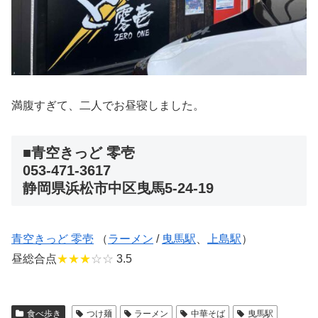
満腹すぎて、二人でお昼寝しました。
■青空きっど 零壱
053-471-3617
静岡県浜松市中区曳馬5-24-19
青空きっど 零壱
（
ラーメン
/
曳馬駅
、
上島駅
）
昼総合点
★★★
☆☆
3.5
食べ歩き
つけ麺
ラーメン
中華そば
曳馬駅