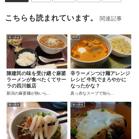
こちらも読まれています。
関連記事
食べ歩き
料理
陳建民の味を受け継ぐ麻婆
辛ラーメンつけ麺アレンジ
ラーメンが食べたくてサー
レシピ 牛乳でまろやかに
ラの四川飯店
なったかな？
新潟の麻婆麺が熱いら...
真っ赤なスープで知ら...
食べ歩き
食べ歩き