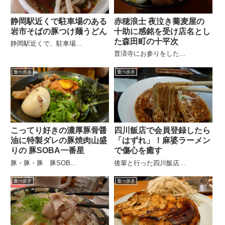
静岡駅近くで駐車場のある
赤穂浪士 夜泣き蕎麦屋の
岩市そばの豚つけ麺うどん
十助に感銘を受け店名とし
た森田町の十平次
静岡駅近くで、駐車場...
普済寺にお参りをした...
食べ歩き
食べ歩き
こってり好きの濃厚豚骨醤
四川飯店で会員登録したら
油に特製ダレの豚焼肉山盛
「はずれ」！麻婆ラーメン
りの 豚SOBA一番星
で傷心を癒す
豚・豚・豚 豚SOB...
後輩と行った四川飯店...
食べ歩き
食べ歩き