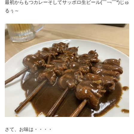
最初からもつカレーそしてサッポロ生ビール(￣￢￣*)じゅ
るぅ～
さて、お味は・・・・