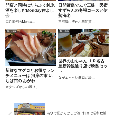
開店と同時にたらふく純米
日間賀島でふぐ三昧 民宿
酒を楽しむMonday住よし
すずらんの冬福コースと伊
会
勢海老
毎月恒例のMonda...
三河湾に浮かぶ日間賀...
食べ歩き
食べ歩き
世界の山ちゃん ＪＲ名古
屋新幹線通り店で晩酌セッ
新鮮なマグロとお得なラン
ト
チメニューは 河岸の市 い
ながぁ～～い商談が終...
ちば館の おがわ
オクシズからの帰り、...
清水で昼からはしご酒 7軒目は昭和歌謡