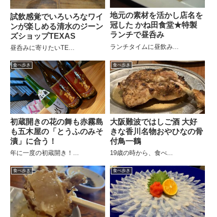
地元の素材を活かし店名を
試飲感覚でいろいろなワイ
冠した かね田食堂★特製
ンが楽しめる清水のジーン
ランチで昼呑み
ズショップTEXAS
ランチタイムに昼飲み...
昼呑みに寄りたいTE...
食べ歩き
食べ歩き
初蔵開きの花の舞も赤霧島
大阪難波ではしご酒 大好
も五木屋の「とうふのみそ
きな香川名物おやひなの骨
漬」に合う！
付鳥一鶴
年に一度の初蔵開き！...
19歳の時から、食べ...
食べ歩き
食べ歩き