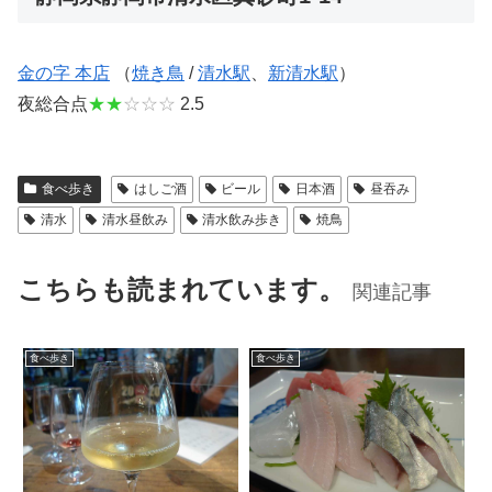
金の字 本店
（
焼き鳥
/
清水駅
、
新清水駅
）
夜総合点
★★
☆☆☆
2.5
食べ歩き
はしご酒
ビール
日本酒
昼吞み
清水
清水昼飲み
清水飲み歩き
焼鳥
こちらも読まれています。
関連記事
食べ歩き
食べ歩き