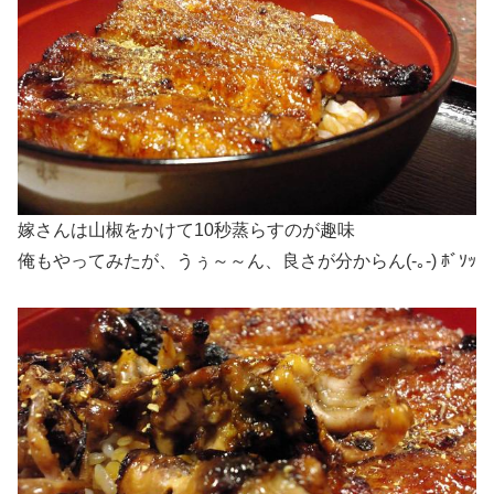
嫁さんは山椒をかけて10秒蒸らすのが趣味
俺もやってみたが、うぅ～～ん、良さが分からん(-｡-) ﾎﾞｿｯ