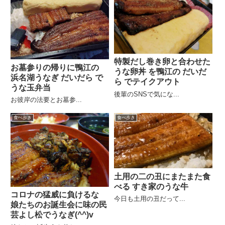
特製だし巻き卵と合わせた
お墓参りの帰りに鴨江の
うな卵丼 を鴨江の だいだ
浜名湖うなぎ だいだら で
ら でテイクアウト
うな玉弁当
後輩のSNSで気にな...
お彼岸の法要とお墓参...
食べ歩き
食べ歩き
土用の二の丑にまたまた食
べる すき家のうな牛
コロナの猛威に負けるな
今日も土用の丑だって...
娘たちのお誕生会に味の民
芸よし松でうなぎ(^^)v