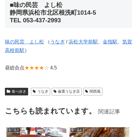
■味の民芸 よし松
静岡県浜松市北区根洗町1014-5
TEL 053-437-2993
味の民芸 よし松
（
うなぎ
/
浜松大学前駅
、
金指駅
、
気賀
高校前駅
）
昼総合点
★★★★
☆
4.5
食べ歩き
うなぎ
厳選うなぎ店
関西風
こちらも読まれています。
関連記事
食べ歩き
食べ歩き