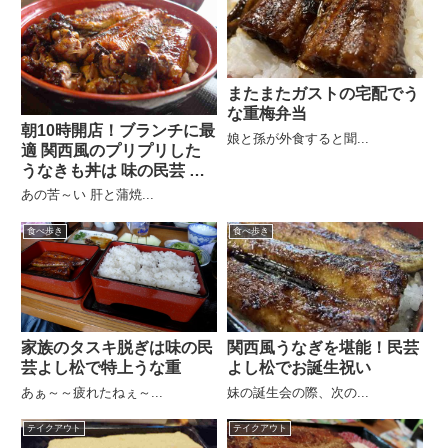
またまたガストの宅配でう
な重梅弁当
朝10時開店！ブランチに最
娘と孫が外食すると聞...
適 関西風のプリプリした
うなきも丼は 味の民芸 よ
し松
あの苦～い 肝と蒲焼...
食べ歩き
食べ歩き
家族のタスキ脱ぎは味の民
関西風うなぎを堪能！民芸
芸よし松で特上うな重
よし松でお誕生祝い
あぁ～～疲れたねぇ～...
妹の誕生会の際、次の...
テイクアウト
テイクアウト