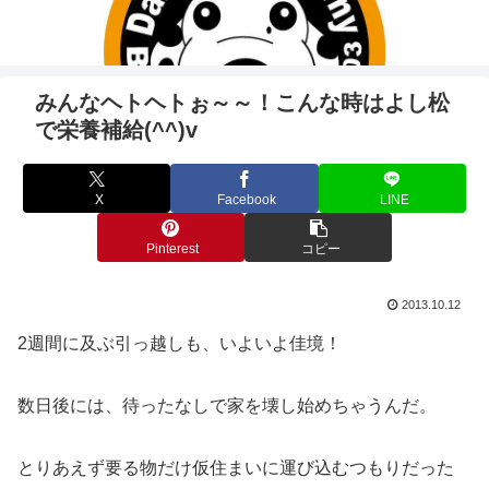
みんなヘトヘトぉ～～！こんな時はよし松
で栄養補給(^^)v
X
Facebook
LINE
Pinterest
コピー
2013.10.12
2週間に及ぶ引っ越しも、いよいよ佳境！
数日後には、待ったなしで家を壊し始めちゃうんだ。
とりあえず要る物だけ仮住まいに運び込むつもりだった