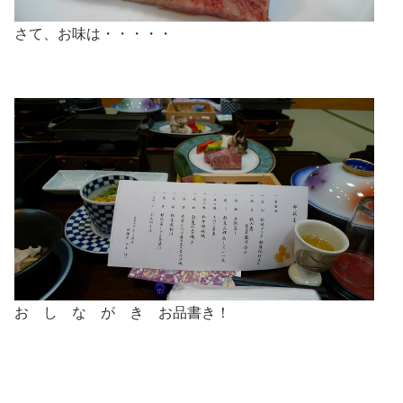
さて、お味は・・・・・
お し な が き お品書き！