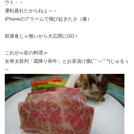
ウト・・
運転疲れたからねぇ～～
iPhoneのアラームで飛び起きたさ（爆）
部屋食じゃ無いから大広間にGO！
これが≪彩の料理≫
女将太鼓判「霜降り和牛」とお茶漬け膳(￣￢￣*)じゅるぅ
～