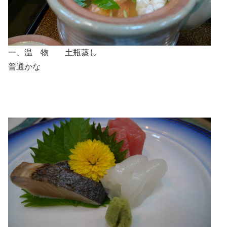
一、温 物 土瓶蒸し
普通かな