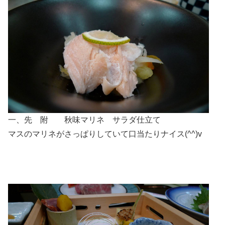
一、先 附 秋味マリネ サラダ仕立て
マスのマリネがさっぱりしていて口当たりナイス(^^)v