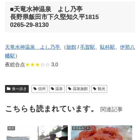
■天竜水神温泉 よし乃亭
長野県飯田市下久堅知久平1815
0265-29-8130
天竜水神温泉 よし乃亭
（
旅館
/
毛賀駅
、
駄科駅
、
伊那八
幡駅
）
夜総合点
★★★
☆☆
3.0
食べ歩き
信州
温泉
温泉旅館
観光
こちらも読まれています。
関連記事
観光
生活あれこれ