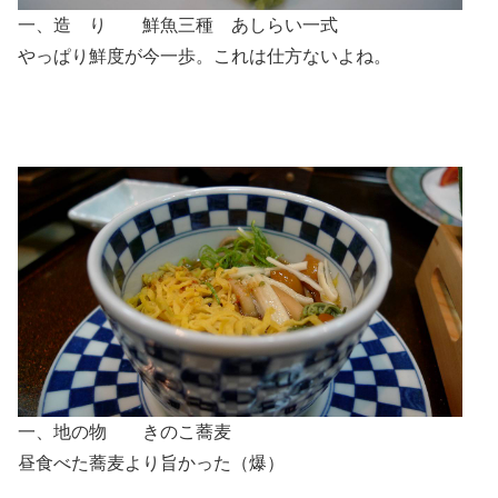
一、造 り 鮮魚三種 あしらい一式
やっぱり鮮度が今一歩。これは仕方ないよね。
一、地の物 きのこ蕎麦
昼食べた蕎麦より旨かった（爆）