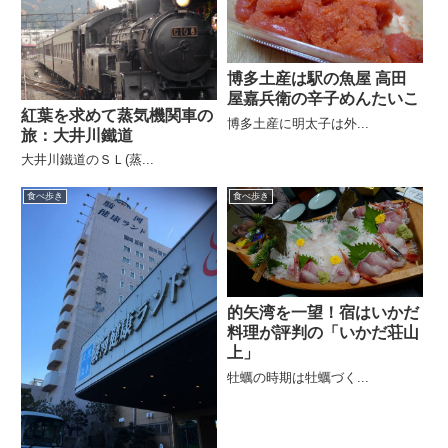
博多土産は駅の魚屋 高田
屋嘉兵衛の辛子めんたいこ
紅葉を求めて蒸気機関車の
博多土産に明太子は外...
旅：大井川鐵道
大井川鐵道のＳＬ(蒸...
食べ歩き
食べ歩き
的矢湾を一望！宿はいかだ
料理が評判の「いかだ荘山
上」
牡蠣の時期は牡蠣づく...