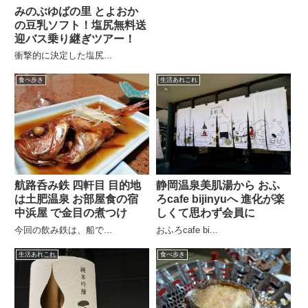
みのぶゆばの里 とよおか
の豆乳ソフト！塩尻無料送
迎バス乗り継ぎツアー！
衝撃的に決定した塩尻...
食べ歩き
生活あれこれ
航路呑み鉄 四軒目 目的地
静岡温泉美肌湯から おふ
は土肥温泉 お部屋食の宿
ろcafe bijinyuへ 進化が楽
中浜屋 で金目の煮つけ
しくて思わず会員に
今回の飲み鉄は、船で...
おふろcafe bi...
生活あれこれ
食べ歩き