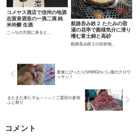
コメヤス酒店で信州の地酒
志賀泉酒造の一滴二滴 純
航路呑み鉄２ たたみの宿
米吟醸 生酒
湯の花亭で殿様気分に浸り
こっちの方面に来ると...
嗜む富士錦と高砂
航路呑み鉄２の目的地...
夜食にぴったりSHIROのパン屋のクロワ
ッサン！
またまた来たぞぉ～～～！二度目の参加
ふじ祭り
コメント