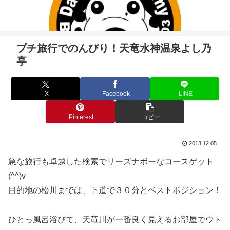
プチ旅行でのんびり！天竜水神温泉よし乃
亭
X
Facebook
LINE
Pinterest
コピー
2013.12.05
急な旅行も卓越した検索でリーズナボーなコースゲット
(^^)v
目的地の松川までは、下道で３０分とベストポジション！
ひとっ風呂浴びて、天竜川が一番良く見えるお部屋でウト