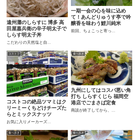
一期一会の心を味に込め
て！あんどりゅうす亭で吟
遠州灘のしらすに 博多 高
醸香を味わう鯉川純米
田屋嘉兵衛の辛子明太子で
前回、ちょこっと寄っ...
しらす明太子丼
こだわりの天然塩と自...
コストコ
食べ歩き
九州にしてはコスパ悪い角
打ち しらすくじら 福岡空
コストコの絶品ツマミはク
港店でごまさば定食
リーミーくちどけチーズた
商談が終了してから、...
らとミックスナッツ
お気に入りメーカーズ...
食べ歩き
食べ歩き