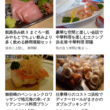
航路呑み鉄３ まぐろ一筋
豪華な空間と楽しい会話で
みやもとでちょい飲みより
中華料理を楽しむエクシブ
多く飲める静岡堪能セット
浜名湖 中華料理 翆陽
清水に上陸し、静岡駅...
気の合う仲間が集まっ...
食べ歩き
コストコ
御前崎のペンションクロワ
仕事帰りのコストコ浜松で
ッサンで地元海の幸♪イタ
ディナーロールがまさかの
リアンコース料理プラン
ダブルブッキング！