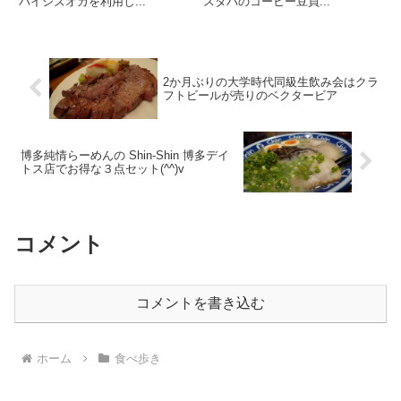
バイシズオカを利用し...
スタバのコーヒー豆買...
2か月ぶりの大学時代同級生飲み会はクラ
フトビールが売りのベクタービア
博多純情らーめんの Shin-Shin 博多デイ
トス店でお得な３点セット(^^)v
コメント
コメントを書き込む
ホーム
食べ歩き