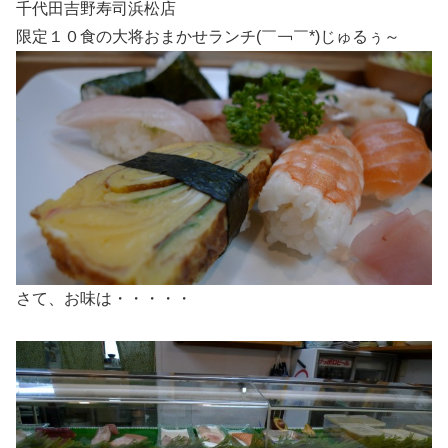
千代田吉野寿司浜松店
限定１０食の大将おまかせランチ(￣￢￣*)じゅるぅ～
さて、お味は・・・・・