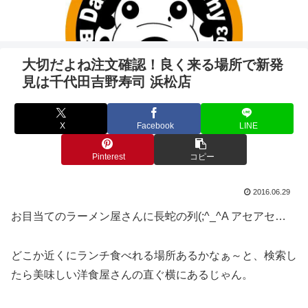
大切だよね注文確認！良く来る場所で新発
見は千代田吉野寿司 浜松店
X
Facebook
LINE
Pinterest
コピー
2016.06.29
お目当てのラーメン屋さんに長蛇の列(;^_^A アセアセ…
どこか近くにランチ食べれる場所あるかなぁ～と、検索し
たら美味しい洋食屋さんの直ぐ横にあるじゃん。