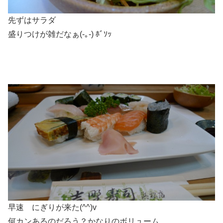
先ずはサラダ
盛りつけが雑だなぁ(-｡-) ﾎﾞｿｯ
早速 にぎりが来た(^^)v
何カンあるのだろう？かなりのボリューム。