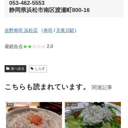
053-462-5553
静岡県浜松市南区渡瀬町800-16
吉野寿司 浜松店
（
寿司
/
天竜川駅
）
昼総合点
★★
☆☆☆
2.0
食べ歩き
しらす
こちらも読まれています。
関連記事
料理
食べ歩き