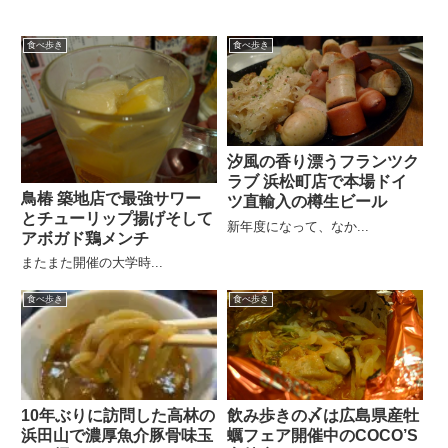
食べ歩き
食べ歩き
汐風の香り漂うフランツク
ラブ 浜松町店で本場ドイ
鳥椿 築地店で最強サワー
ツ直輸入の樽生ビール
とチューリップ揚げそして
新年度になって、なか...
アボガド鶏メンチ
またまた開催の大学時...
食べ歩き
食べ歩き
10年ぶりに訪問した高林の
飲み歩きの〆は広島県産牡
浜田山で濃厚魚介豚骨味玉
蠣フェア開催中のCOCO’S