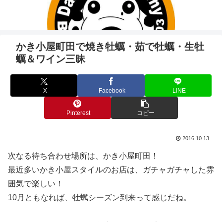
かき小屋町田で焼き牡蠣・茹で牡蠣・生牡
蠣＆ワイン三昧
X
Facebook
LINE
Pinterest
コピー
2016.10.13
次なる待ち合わせ場所は、かき小屋町田！
最近多いかき小屋スタイルのお店は、ガチャガチャした雰
囲気で楽しい！
10月ともなれば、牡蠣シーズン到来って感じだね。