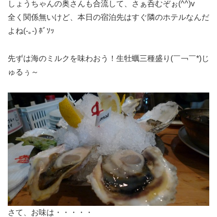
しょうちゃんの奥さんも合流して、さぁ呑むぞぉ(^^)v
全く関係無いけど、本日の宿泊先はすぐ隣のホテルなんだ
よね(-｡-) ﾎﾞｿｯ
先ずは海のミルクを味わおう！生牡蠣三種盛り(￣￢￣*)じ
ゅるぅ～
さて、お味は・・・・・