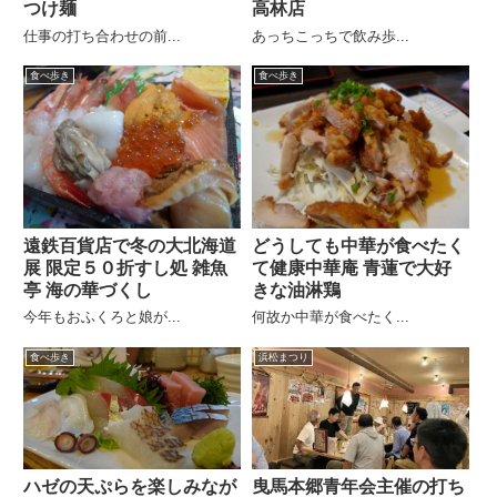
つけ麺
高林店
仕事の打ち合わせの前...
あっちこっちで飲み歩...
食べ歩き
食べ歩き
遠鉄百貨店で冬の大北海道
どうしても中華が食べたく
展 限定５０折すし処 雑魚
て健康中華庵 青蓮で大好
亭 海の華づくし
きな油淋鶏
今年もおふくろと娘が...
何故か中華が食べたく...
食べ歩き
浜松まつり
ハゼの天ぷらを楽しみなが
曳馬本郷青年会主催の打ち