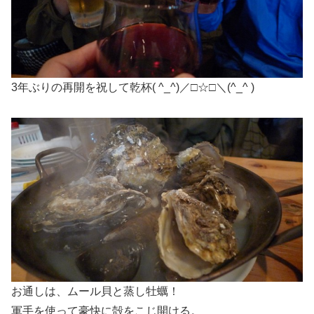
3年ぶりの再開を祝して乾杯( ^_^)／□☆□＼(^_^ )
お通しは、ムール貝と蒸し牡蠣！
軍手を使って豪快に殻をこじ開ける。