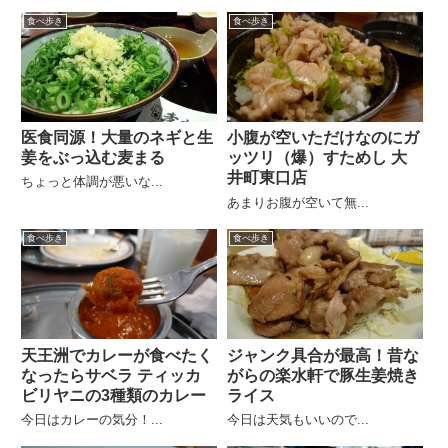
食べ歩き
食べ歩き
医食同源！大量のネギと生
小腹が空いただけなのにガ
姜をぶっ込む麦まる
ッツリ（爆）すためし 大
井町東口店
ちょっと体調が悪いな...
あまりお腹が空いて無...
食べ歩き
食べ歩き
天王洲でカレーが食べたく
ジャンク具合が最高！昔な
なったらサベラ ティッカ
がらの楽水軒で豚生姜焼き
ビリヤニの3種類のカレー
ライス
今日はカレーの気分！...
今日は天気もいいので...