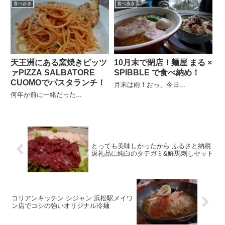
食べ歩き
食べ歩き
天王洲にある窯焼きピッツ
10月末で閉店！麺屋 まる ×
ァPIZZA SALBATORE
SPIBBLE で食べ納め！
CUOMOでパスタランチ！
月末は雨！おっ、今日...
何年か前に一緒だった...
とっても美味しかったから ふるさと納税
返礼品に純白のタテガミ&鮮馬刺しセット
コリアンキッチン シジャン 浜松駅メイワ
ン店でコシの強いオリジナル冷麺