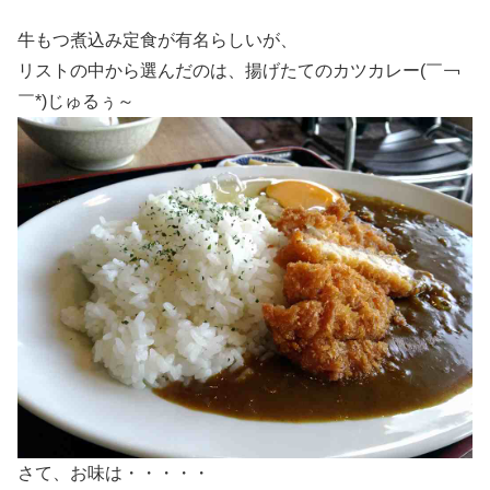
牛もつ煮込み定食が有名らしいが、
リストの中から選んだのは、揚げたてのカツカレー(￣￢
￣*)じゅるぅ～
さて、お味は・・・・・