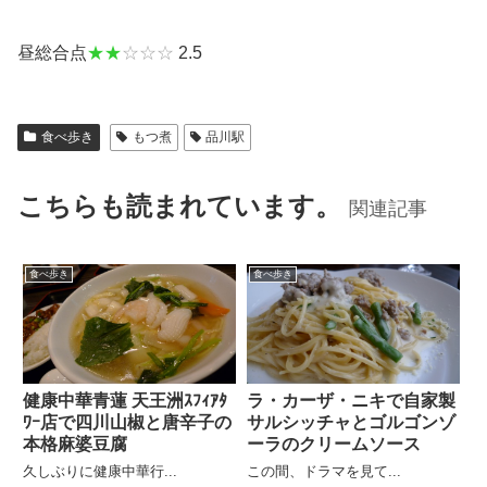
昼総合点
★★
☆☆☆
2.5
食べ歩き
もつ煮
品川駅
こちらも読まれています。
関連記事
食べ歩き
食べ歩き
健康中華青蓮 天王洲ｽﾌｨｱﾀ
ラ・カーザ・ニキで自家製
ﾜｰ店で四川山椒と唐辛子の
サルシッチャとゴルゴンゾ
本格麻婆豆腐
ーラのクリームソース
久しぶりに健康中華行...
この間、ドラマを見て...