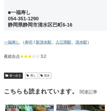
■一福寿し
054-351-1290
静岡県静岡市清水区巴町6-16
一福寿し
（
寿司
/
新清水駅
、
入江岡駅
、
清水駅
）
夜総合点
★★★
☆☆
3.2
食べ歩き
寿し
清水
こちらも読まれています。
関連記事
食べ歩き
食べ歩き