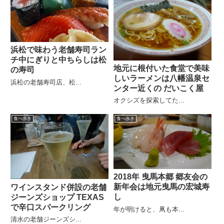
浜松で味わう老舗寿司ラン
チ中にぎりと中ちらしは松
地元に根付いた食堂で美味
の寿司
しいラーメンは八幡温泉セ
浜松の老舗寿司店、松...
ンター近くの だいこく屋
オクシズを探索してた...
食べ歩き
食べ歩き
2018年 曳馬本郷 郷友会の
新年会は地元曳馬の宏城寿
ワインスタンド併設の老舗
し
ジーンズショップ TEXAS
で辛口スパークリング
年が明けると、凧も本...
清水の老舗ジーンズシ...