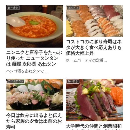
食べ歩き
コストコ
コストコのにぎり寿司はネ
タが大きく食べ応えありも
ニンニクと唐辛子をたっぷ
価格大幅上昇
り使った ニュータンタン
ホームパーティの定番...
は 麺屋 次郎長 あねタン
ハシゴ酒をあねタンで...
テイクアウト
食べ歩き
今日は飲みに出るよと伝え
たら家族の夕食は出前のお
大学時代の仲間と創業昭和
寿司