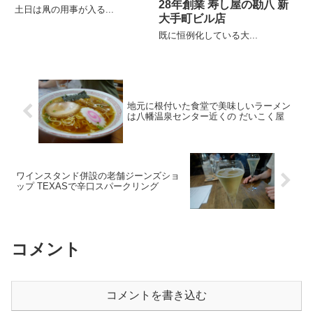
28年創業 寿し屋の勘八 新
土日は凧の用事が入る...
大手町ビル店
既に恒例化している大...
地元に根付いた食堂で美味しいラーメン
は八幡温泉センター近くの だいこく屋
ワインスタンド併設の老舗ジーンズショ
ップ TEXASで辛口スパークリング
コメント
コメントを書き込む