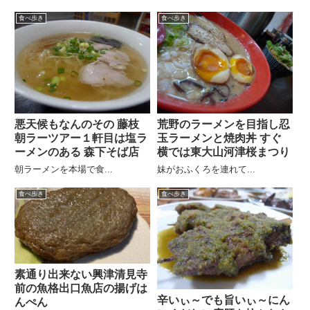
食べ歩き
食べ歩き
悪天候もなんのその 藤枝
荒野のラーメンを目指し忍
朝ラーツアー１軒目は塩ラ
玉ラーメンと焼肉丼 すぐ
ーメンのある 森下そば店
横では東大山河津桜まつり
朝ラーメンを本場で食...
妹がおふくろを連れて...
食べ歩き
食べ歩き
素通り出来ない興津清見寺
前の魚格出口魚店の揚げは
辛いぃ～でも旨いぃ～にん
んぺん