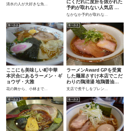
にくだれに度肝を抜かれた
清水の人が大好きな魚...
予約が取れない人気店 あ
さひ
なかなか予約が取れな...
食べ歩き
食べ歩き
ここにも美味しい町中華
ラーメンAward GPを受賞
本沢合にあるラーメン・ギ
した麺屋さすけ本店でこだ
ョウザ・大雅
わりの鶏清湯 地鶏醤油そ
ば
花の舞から、小林まで...
支店で煮干しをブレン...
食べ歩き
食べ歩き