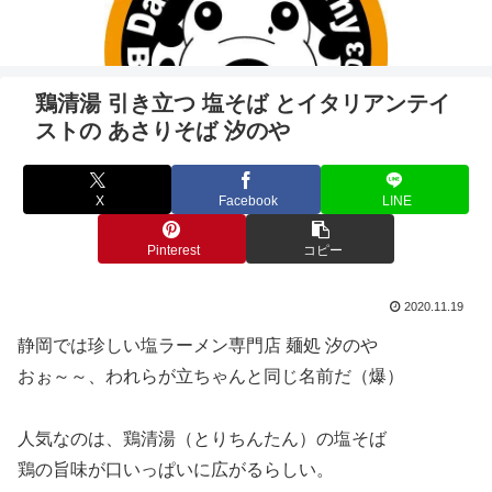
鶏清湯 引き立つ 塩そば とイタリアンテイ
ストの あさりそば 汐のや
X
Facebook
LINE
Pinterest
コピー
2020.11.19
静岡では珍しい塩ラーメン専門店 麺処 汐のや
おぉ～～、われらが立ちゃんと同じ名前だ（爆）
人気なのは、鶏清湯（とりちんたん）の塩そば
鶏の旨味が口いっぱいに広がるらしい。