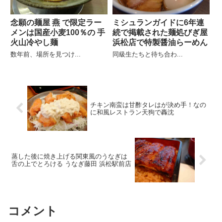
念願の麺屋 燕 で限定ラー
ミシュランガイドに6年連
メンは国産小麦100％の 手
続で掲載された麺処びぎ屋
火山冷やし麺
浜松店で特製醤油らーめん
数年前、場所を見つけ...
同級生たちと待ち合わ...
チキン南蛮は甘酢タレはが決め手！なの
に和風レストラン天狗で轟沈
蒸した後に焼き上げる関東風のうなぎは
舌の上でとろける うなぎ藤田 浜松駅前店
コメント