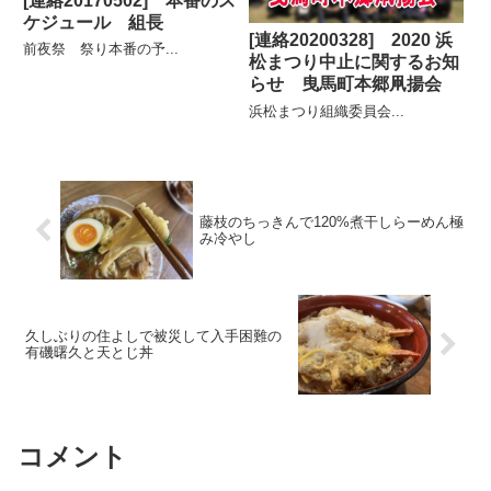
[連絡20170502] 本番のス
ケジュール 組長
[連絡20200328] 2020 浜
前夜祭 祭り本番の予...
松まつり中止に関するお知
らせ 曳馬町本郷凧揚会
浜松まつり組織委員会...
藤枝のちっきんで120%煮干しらーめん極
み冷やし
久しぶりの住よしで被災して入手困難の
有磯曙久と天とじ丼
コメント