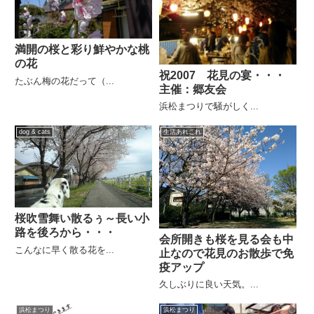
満開の桜と彩り鮮やかな桃
の花
祝2007 花見の宴・・・
たぶん梅の花だって（...
主催：郷友会
浜松まつりで騒がしく...
dog & cats
生活あれこれ
桜吹雪舞い散るぅ～長い小
路を後ろから・・・
会所開きも桜を見る会も中
こんなに早く散る花を...
止なので花見のお散歩で免
疫アップ
久しぶりに良い天気。...
浜松まつり
浜松まつり