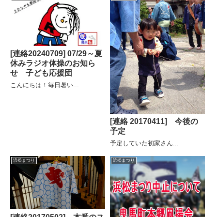
[連絡20240709] 07/29～夏
休みラジオ体操のお知ら
せ 子ども応援団
こんにちは！毎日暑い...
[連絡 20170411] 今後の
予定
予定していた初家さん...
浜松まつり
浜松まつり