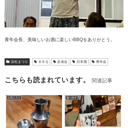
青年会長、美味しいお酒に楽しいBBQをありがとう。
浜松まつり
ＢＢＱ
反省会
日本酒
青年会
こちらも読まれています。
関連記事
お気に入り
食べ歩き