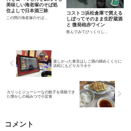
美味しい海老塚のそば処
住よしで日本酒三昧
コストコ浜松倉庫で買える
この間の海老塚のそば...
しぼってそのまま生貯蔵酒
と 微発砲赤ワイン
飲んでみてびっくりし...
楽しかった東京はしご酒の締めくくりに
浜松にもどりカラオケ
カリっとジューシーなの餃子を堪能でき
た懐かしの福みつで小定食
コメント