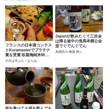
料理
生活あれこれ
Japanが飲みたくて三次会
は帰る途中の曳馬本郷公会
フランスの日本酒コンテス
堂でぐでんぐでん
トKuramasterでプラチナ
糸師匠の 棟梁 秋○...
賞を受賞 臥龍梅純米吟醸
山田錦
今日は天ぷら！ならば...
食べ歩き
コストコ
何を食べても何を飲んでも