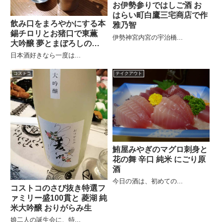
お伊勢参りではしご酒 お
はらい町白鷹三宅商店で作
飲み口をまろやかにする本
雅乃智
錫チロリとお猪口で東薫
伊勢神宮内宮の宇治橋...
大吟醸 夢とまぼろしの物
語
日本酒好きなら一度は...
コストコ
テイクアウト
鮪屋みやぎのマグロ刺身と
花の舞 辛口 純米 にごり原
酒
今日の酒は、初めての...
コストコのさび抜き特選フ
ァミリー盛100貫と 菱湖 純
米大吟醸 おりがらみ生
娘二人の誕生会に、特...