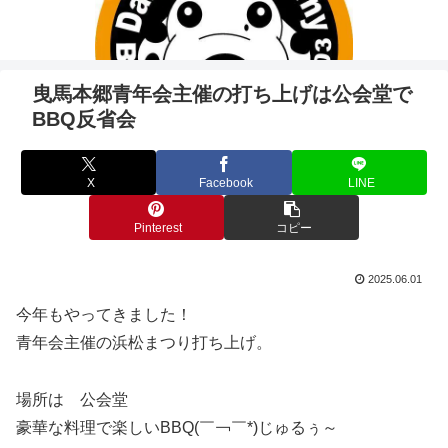
曳馬本郷青年会主催の打ち上げは公会堂で
BBQ反省会
X
Facebook
LINE
Pinterest
コピー
2025.06.01
今年もやってきました！
青年会主催の浜松まつり打ち上げ。
場所は 公会堂
豪華な料理で楽しいBBQ(￣￢￣*)じゅるぅ～