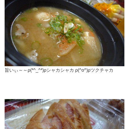
旨いぃ～～ρ(*^_^*)ρシャカシャカ ρ(^o^)ρツクチャカ