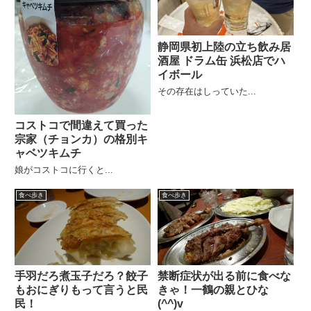
静岡県初上陸の立ち飲み居
酒屋 ドラム缶 浜松店でハ
イボール
その存在はしっていた...
コストコで間違えて買った
宗家（チョンカ）の格別キ
ャベツキムチ
娘がコストコに行くと...
食べ歩き
食べ歩き
手羽だろ煮玉子だろ？餃子
禁断症状が出る前に食べな
もおにぎりもって言うと民
きゃ！一鶴の親とひな
民！
(^^)v