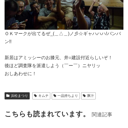
ＯＫマークが出てるぜ_(＿△＿)ノ彡☆ギャハハハ!バンバ
ン!!
新居はアミッシーのお膝元、井○建設付近らしいぞ！
後ほど調査隊を派遣しよう（￣ー￣）ニヤリッ
おしあわせに！
浜松まつり
キムチ
一品持ちより
豚汁
こちらも読まれています。
関連記事