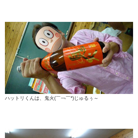
ハットリくんは、鬼火(￣￢￣*)じゅるぅ～