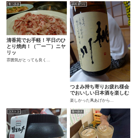
食べ歩き
浜松まつり
清香苑でお手軽！平日のひ
とり焼肉！（￣ー￣）ニヤ
リッ
雰囲気がとっても良く...
つまみ持ち寄りお疲れ様会
でおいしい日本酒を楽しむ
楽しかった凧あげから...
コストコ
食べ歩き