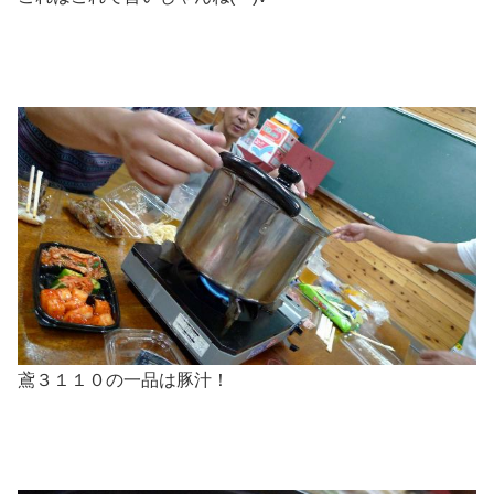
鳶３１１０の一品は豚汁！