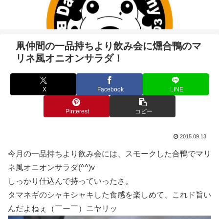
凧仲間の一品持ちより飲み会に燻合鴨のマ
リネ風オニオンサラダ！
X
Facebook
LINE
Pinterest
コピー
2015.09.13
今月の一品持ちより飲み会には、スモークした合鴨でマリ
ネ風オニオンサラダ(^^)v
しっかり仕込んで持っていったさ。
タマネギのシャキシャキした食感を楽しめて、これド旨い
んだよねぇ（￣ー￣）ニヤリッ