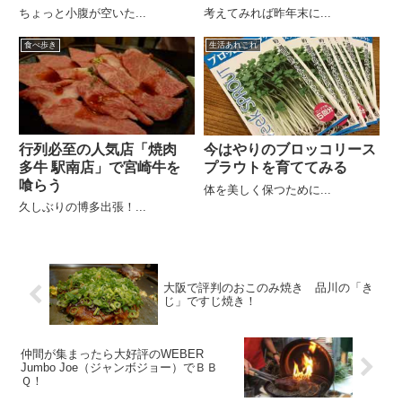
ちょっと小腹が空いた...
考えてみれば昨年末に...
食べ歩き
生活あれこれ
行列必至の人気店「焼肉
今はやりのブロッコリース
多牛 駅南店」で宮崎牛を
プラウトを育ててみる
喰らう
体を美しく保つために...
久しぶりの博多出張！...
大阪で評判のおこのみ焼き 品川の「き
じ」ですじ焼き！
仲間が集まったら大好評のWEBER
Jumbo Joe（ジャンボジョー）でＢＢ
Ｑ！