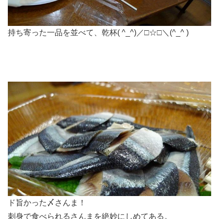
持ち寄った一品を並べて、乾杯( ^_^)／□☆□＼(^_^ )
ド旨かった〆さんま！
刺身で食べられるさんまを絶妙にしめてある。