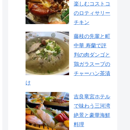
楽しむコストコ
のロティサリー
チキン
藤枝の先輩と町
中華 寿蘭で評
判の肉ダンゴと
鶏ガラスープの
チャーハン茶漬
け
吉良竜宮ホテル
で味わう三河湾
絶景と豪華海鮮
料理