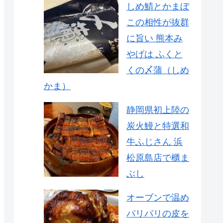
しめ鯖とかまぼ
この相性が抜群
に旨い 熊本み
やげは ふくと
くの〆蒲（しめ
かま）
静岡県初上陸の
炭火鰻と特選和
牛ふじさん 浜
松原島店で櫃ま
ぶし
オーブンで温め
パリパリの皮を