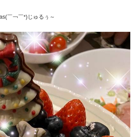
as(￣￢￣*)じゅるぅ～