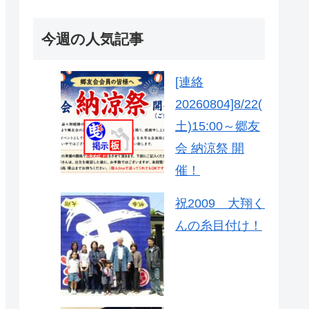
今週の人気記事
[連絡
20260804]8/22(
土)15:00～郷友
会 納涼祭 開
催！
祝2009 大翔く
んの糸目付け！