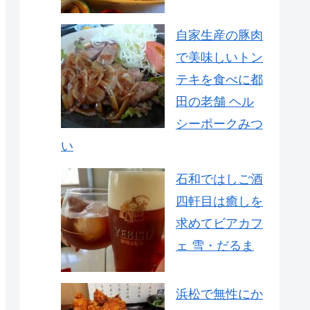
自家生産の豚肉
で美味しいトン
テキを食べに都
田の老舗 ヘル
シーポークみつ
い
石和ではしご酒
四軒目は癒しを
求めてビアカフ
ェ 雪・だるま
浜松で無性にか