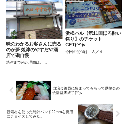
浜松バル【第11回ほろ酔い
祭り】のチケット
味のわかるお客さんに売る
GET(^^)v
のが夢 焼津のやすだや酒
今回の開催は、８／４...
店で磯自慢
焼津まで来た理由は、...
自治会役員に集まってもらって凧揚会の
会計監査終了(^^)v
新素材を使った時計バンド22mmを夏用
にチョイスしてみた。