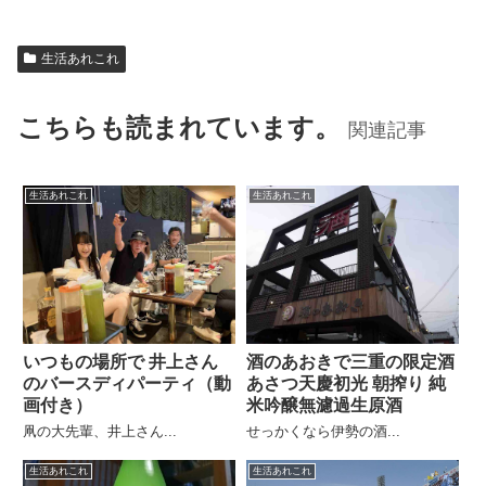
生活あれこれ
こちらも読まれています。
関連記事
生活あれこれ
生活あれこれ
いつもの場所で 井上さん
酒のあおきで三重の限定酒
のバースディパーティ（動
あさつ天慶初光 朝搾り 純
画付き）
米吟醸無濾過生原酒
凧の大先輩、井上さん...
せっかくなら伊勢の酒...
生活あれこれ
生活あれこれ