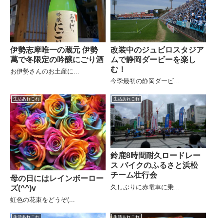
伊勢志摩唯一の蔵元 伊勢
改装中のジュビロスタジア
萬で冬限定の吟醸にごり酒
ムで静岡ダービーを楽し
む！
お伊勢さんのお土産に...
今季最初の静岡ダービ...
生活あれこれ
生活あれこれ
鈴鹿8時間耐久ロードレー
ス バイクのふるさと浜松
チーム壮行会
母の日にはレインボーロー
久しぶりに赤電車に乗...
ズ(^^)v
虹色の花束をどうぞ(...
生活あれこれ
生活あれこれ