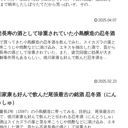
％まで精米したしぼりたてだから荒っぽいぞ。その...
2025.04.07
老長寿の酒として珍重されていた小島醸造の忍冬酒
で買ってきた小島醸造の忍冬酒を飲んでみた。スイカズラの葉と
米こうじや焼酎などに漬け込み、エキスを抽出した酒で、昔から
長寿の酒として珍重されていた。また、疲労回復に効果が大き
解毒作用もあるらしい。徳川家康も好んで飲んだ忍冬酒を...
2025.02.23
川家康も好んで飲んだ尾張最古の銘酒 忍冬酒（にん
うしゅ）
慶長2年（1597）の小島醸造に寄ってみる。目的は、尾張最古の
で、徳川家康も好んで飲んだと伝われる忍冬酒（にんとうしゅ）
酒はスイカズラの葉と茎を米こうじや焼酎などに漬け込み、エキ
抽出した酒で、昔から不老長寿の酒として珍重され...