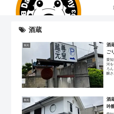
酒蔵
酒
観光
ご
愛知
河を
ろん
醸さ
酒
観光
吟