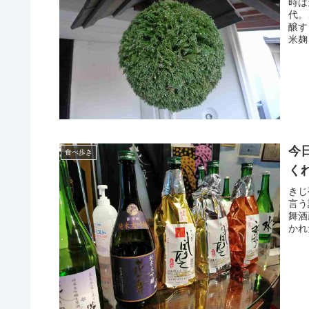
時は
代。
醸す
米麹
今
食べ歩き
く
きじ
言う
舞酒
かれ