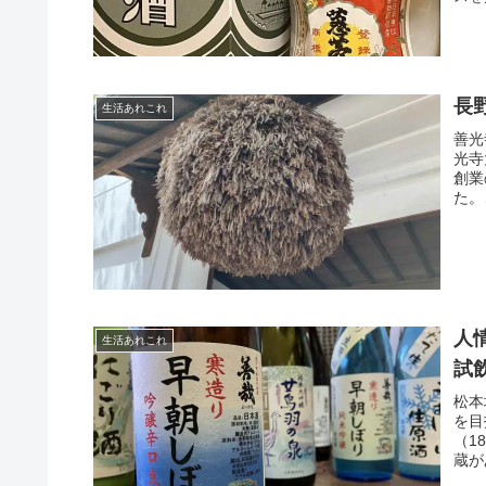
長
生活あれこれ
善光
光寺
創業
た。
人
生活あれこれ
試
松本
を目
（1
蔵が