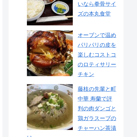
いなら拳骨サイ
ズの本丸食堂
オーブンで温め
パリパリの皮を
楽しむコストコ
のロティサリー
チキン
藤枝の先輩と町
中華 寿蘭で評
判の肉ダンゴと
鶏ガラスープの
チャーハン茶漬