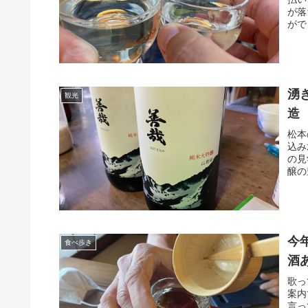
が落
がで
湧
観光
造
松本
込み
の見
醸の
今
食べ歩き
酒
歌っ
案内
言っ