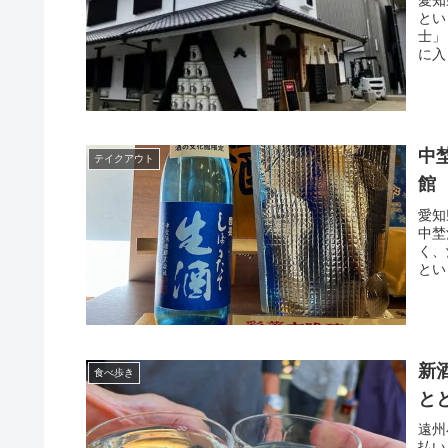
愛知
とい
士」
に入
中
テイクアウト
館
愛知
中埜
く、
とい
新
食べ歩き
と
遠州
払い