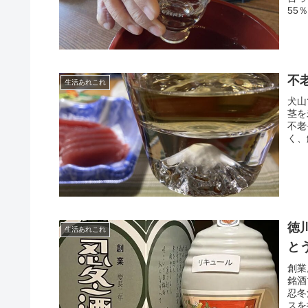
55
不
生活あれこれ
犬山
茎を
不老
く、
徳
生活あれこれ
と
創業
銘酒
忍冬
スを