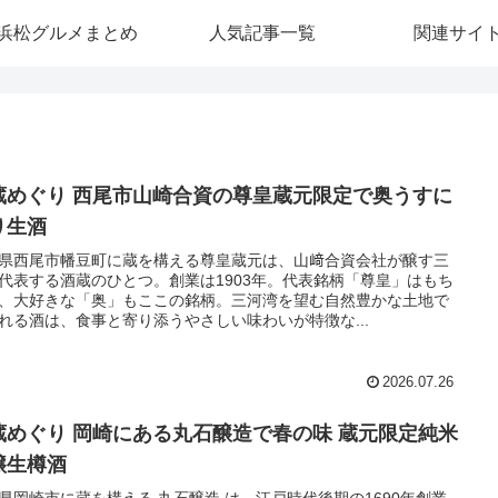
浜松グルメまとめ
人気記事一覧
関連サイ
蔵めぐり 西尾市山崎合資の尊皇蔵元限定で奥うすに
り生酒
県西尾市幡豆町に蔵を構える尊皇蔵元は、山﨑合資会社が醸す三
代表する酒蔵のひとつ。創業は1903年。代表銘柄「尊皇」はもち
、大好きな「奥」もここの銘柄。三河湾を望む自然豊かな土地で
れる酒は、食事と寄り添うやさしい味わいが特徴な...
2026.07.26
蔵めぐり 岡崎にある丸石醸造で春の味 蔵元限定純米
醸生樽酒