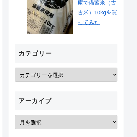
庫で備蓄米（古
古米）10kgを買
ってみた
カテゴリー
アーカイブ