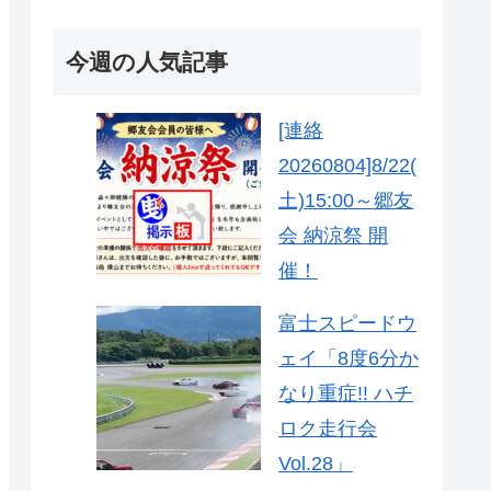
今週の人気記事
[連絡
20260804]8/22(
土)15:00～郷友
会 納涼祭 開
催！
富士スピードウ
ェイ「8度6分か
なり重症!! ハチ
ロク走行会
Vol.28」