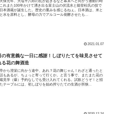
天保元年、大塩平八郎の乱が起きるなど幕末へと向かう激動の時
これまた100年かけて湧き出る富士山の伏流水と能登杜氏の技で
日本酒蔵が誕生した。歴史の重みを感じるねぇ。日本酒は、米と
と水を原料とし、酵母の力でアルコール発酵させたも...
2021.01.07
日の有意義な一日に感謝！しぼりたてを味見させて
れる花の舞酒造
亭から澄栄に向かう途中、あれ？花の舞じゃん！わざと通ったと
話もあるが、ちょっと寄って行くか。と言う事で、またまた花の
蔵見学（爆）予約なしでも受け入れてくれる。試飲どうぞ！と招
たテーブルには、初しぼりを始め搾りたての生酒が所狭...
2020.12.24