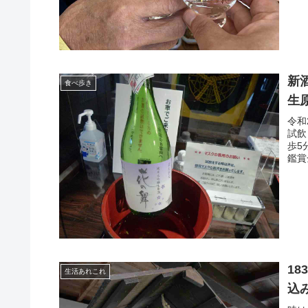
新
食べ歩き
生
令和
試飲
歩5
鑑賞
1
生活あれこれ
込