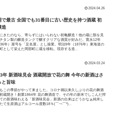
2024.04.26
岡で最古 全国でも31番目に古い歴史を持つ酒蔵 初
醸造
にきたのなら、寄らずにはいられない初亀醸造！他の蔵に類を見
チタン製の醸造タンクで醸すクリアな酒質が好みだ。寛永12年
636年）屋号を「足名屋」とし操業。明治9年（1876年）東海道の
町として栄えた岡部町に蔵を移転。現存する造...
2024.03.24
023年 新酒味見会 酒蔵開放で花の舞 今年の新酒はさ
っと旨味
もこの季節がやって来ました。コロナ禍以来久しぶりの花の舞酒
初蔵開き！創業1864年 花の舞酒造で、その年の新米でしこんだ搾
ての新酒味わえる「新酒味見会」新酒の出来はどうかなぁ純米し
たて生原酒はアルコール度数18％(￣￢￣*)...