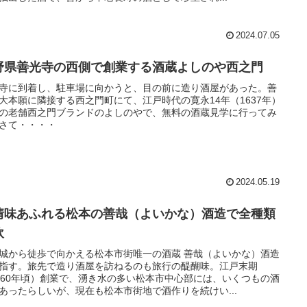
2024.07.05
野県善光寺の西側で創業する酒蔵よしのや西之門
寺に到着し、駐車場に向かうと、目の前に造り酒屋があった。善
大本願に隣接する西之門町にて、江戸時代の寛永14年（1637年）
の老舗西之門ブランドのよしのやで、無料の酒蔵見学に行ってみ
さて・・・・
2024.05.19
情味あふれる松本の善哉（よいかな）酒造で全種類
飲
城から徒歩で向かえる松本市街唯一の酒蔵 善哉（よいかな）酒造
指す。旅先で造り酒屋を訪ねるのも旅行の醍醐味。江戸末期
860年頃）創業で、湧き水の多い松本市中心部には、いくつもの酒
あったらしいが、現在も松本市街地で酒作りを続けい...