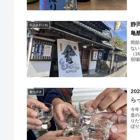
静
生活あれこれ
亀
岡部
ない
（1
宿場
2
食べ歩き
ら
今年
造の
りた
ぼり