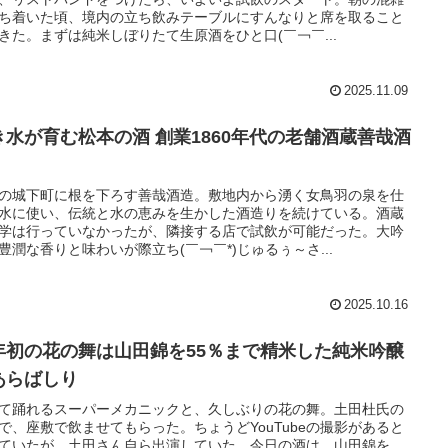
ち着いた頃、境内の立ち飲みテーブルにすんなりと席を取ること
きた。まずは純米しぼりたて生原酒をひと口(￣￢￣...
2025.11.09
き水が育む松本の酒 創業1860年代の老舗酒蔵善哉酒
の城下町に根を下ろす善哉酒造。敷地内から湧く女鳥羽の泉を仕
水に使い、伝統と水の恵みを生かした酒造りを続けている。酒蔵
学は行っていなかったが、隣接する店で試飲が可能だった。大吟
豊潤な香りと味わいが際立ち(￣￢￣*)じゅるぅ～さ...
2025.10.16
年初の花の舞は山田錦を55％まで精米した純米吟醸
あらばしり
て踊れるスーパーメカニックと、久しぶりの花の舞。土田杜氏の
で、座敷で飲ませてもらった。ちょうどYouTubeの撮影があると
ていたが、土田さん自ら出演していた。今日の酒は、山田錦を