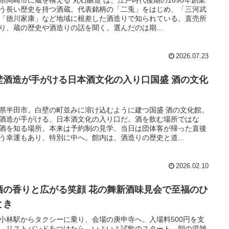
県岡崎市に蔵を構える 丸石醸造 は、江戸時代後期の1690年創業
う長い歴史を持つ酒蔵。代表銘柄の「二兎」をはじめ、「三河武
「徳川家康」など地域に根差した酒造りで知られている。直売所
り、蔵の歴史や酒造りの話を聞く。選んだのは期...
2026.07.23
埜酒造が手がける日本酒文化の入り口国盛 酒の文化
県半田市。白壁の町並みに溶け込むように建つ国盛 酒の文化館。
酒造が手がける、日本酒文化の入り口だ。酒を飲む場所ではな
酒を知る場所。本来は予約制の見学。当日は団体客が帰った直後
う幸運もあり、特別に中へ。館内は、酒造りの歴史と道...
2026.02.10
酒の香りと広がる笑顔 花の舞新酒味見会で至福のひ
とき
小林駅からタクシーに乗り、会場の庚申寺へ。入場料500円を支
、リストバンドをつけたら、いよいよ試飲のスタート。朝の混雑