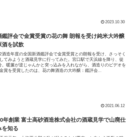
2023.10.30
酒鑑評会で金賞受賞の花の舞 朗報を受け純米大吟醸
原酒を試飲
2酒造年度の全国新酒鑑評会で金賞受賞との朗報を受け、さっそく
してみようと酒蔵見学に行ってみた。宮口駅で天浜線を降り、徒
分。暖簾が逆じゃんかと突っ込みを入れながら、酒造りのビデオを
金賞を受賞したのは、花の舞酒造の大吟醸：鑑評会...
2021.06.12
830年創業 富士高砂酒造株式会社の酒蔵見学で山廃仕
みを知る