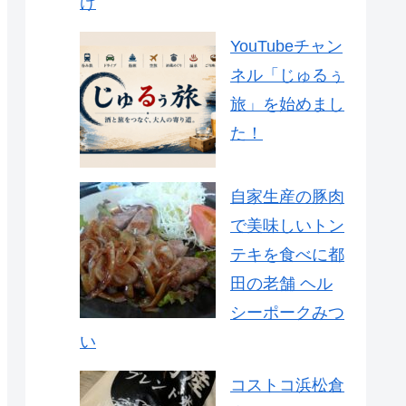
け
YouTubeチャン
ネル「じゅるぅ
旅」を始めまし
た！
自家生産の豚肉
で美味しいトン
テキを食べに都
田の老舗 ヘル
シーポークみつ
い
コストコ浜松倉