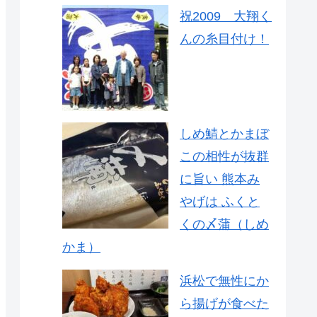
祝2009 大翔く
んの糸目付け！
しめ鯖とかまぼ
この相性が抜群
に旨い 熊本み
やげは ふくと
くの〆蒲（しめ
かま）
浜松で無性にか
ら揚げが食べた