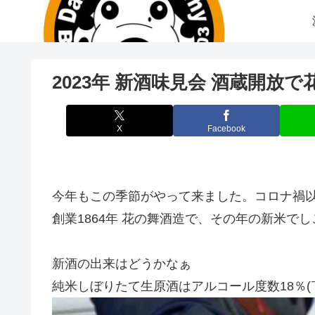
2023年 新酒味見会 酒蔵開放
X
Facebook
今年もこの季節がやって来ました。コロナ禍
創業1864年 花の舞酒造で、その年の新米で
新酒の出来はどうかなぁ
純米しぼりたて生原酒はアルコール度数18％(