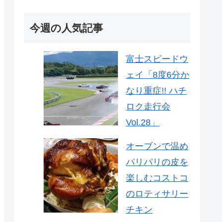
今週の人気記事
富士スピードウ
ェイ「8度6分か
なり重症!! ハチ
ロク走行会
Vol.28」
オーブンで温め
パリパリの皮を
楽しむコストコ
のロティサリー
チキン