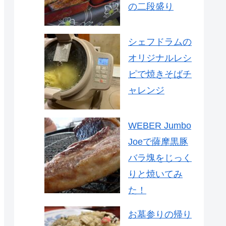
の二段盛り
シェフドラムの
オリジナルレシ
ピで焼きそばチ
ャレンジ
WEBER Jumbo
Joeで薩摩黒豚
バラ塊をじっく
りと焼いてみ
た！
お墓参りの帰り