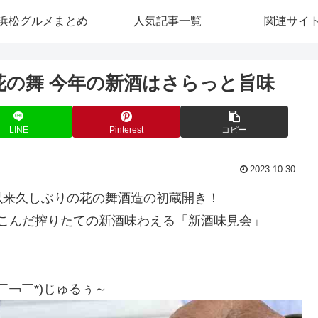
浜松グルメまとめ
人気記事一覧
関連サイ
で花の舞 今年の新酒はさらっと旨味
LINE
Pinterest
コピー
2023.10.30
以来久しぶりの花の舞酒造の初蔵開き！
しこんだ搾りたての新酒味わえる「新酒味見会」
￣￢￣*)じゅるぅ～