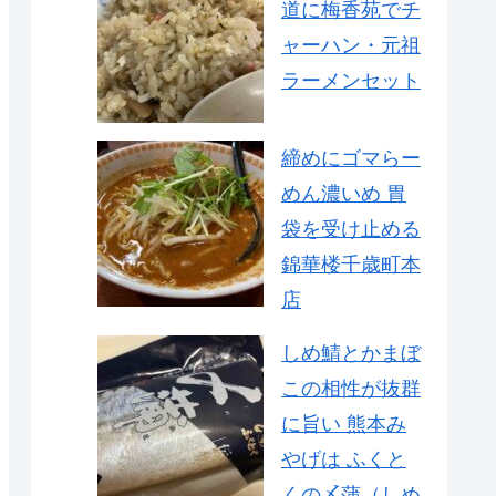
道に梅香苑でチ
ャーハン・元祖
ラーメンセット
締めにゴマらー
めん濃いめ 胃
袋を受け止める
錦華楼千歳町本
店
しめ鯖とかまぼ
この相性が抜群
に旨い 熊本み
やげは ふくと
くの〆蒲（しめ