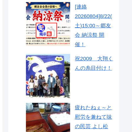
[連絡
20260804]8/22(
土)15:00～郷友
会 納涼祭 開
催！
祝2009 大翔く
んの糸目付け！
疲れたねぇ～と
慰労を兼ねて味
の民芸 よし松