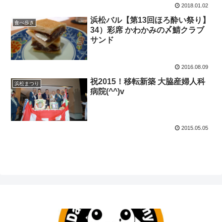
2018.01.02
浜松バル【第13回ほろ酔い祭り】
食べ歩き
34）彩席 かわかみの〆鯖クラブ
サンド
2016.08.09
祝2015！移転新築 大脇産婦人科
浜松まつり
病院(^^)v
2015.05.05