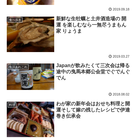
2019.09.18
新鮮な生牡蠣と土井酒造場の 開
食べ歩き
運 を楽しむなら一無尽うまもん
家 りょうま
2019.03.27
Japanが飲みたくて三次会は帰る
生活あれこれ
途中の曳馬本郷公会堂でぐでんぐ
でん
2018.08.02
わが家の新年会はおせち料理と開
料理
運そして嫁の残したレシピで伊達
巻き伝承会