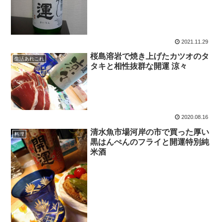
2021.11.29
桜島溶岩で焼き上げたカツオのタ
生活あれこれ
タキと相性抜群な開運 涼々
2020.08.16
清水魚市場河岸の市で買った厚い
料理
黒はんぺんのフライと開運特別純
米酒