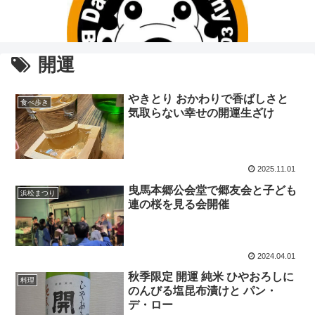
開運
やきとり おかわりで香ばしさと
食べ歩き
気取らない幸せの開運生ざけ
2025.11.01
曳馬本郷公会堂で郷友会と子ども
浜松まつり
連の桜を見る会開催
2024.04.01
秋季限定 開運 純米 ひやおろしに
料理
のんびる塩昆布漬けと パン・
デ・ロー