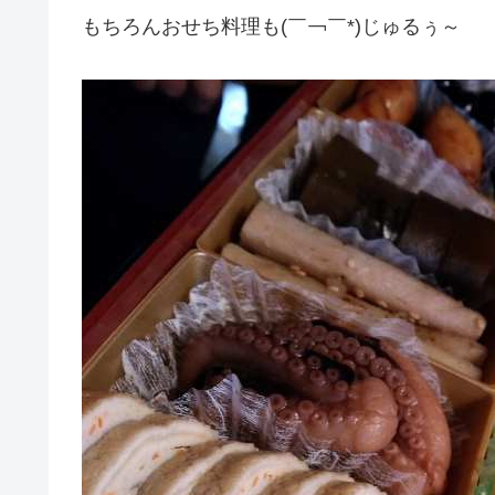
もちろんおせち料理も(￣￢￣*)じゅるぅ～