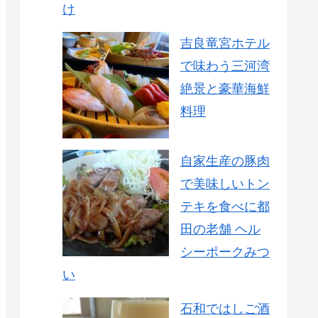
け
吉良竜宮ホテル
で味わう三河湾
絶景と豪華海鮮
料理
自家生産の豚肉
で美味しいトン
テキを食べに都
田の老舗 ヘル
シーポークみつ
い
石和ではしご酒