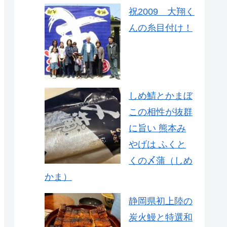
祝2009 大翔く
んの糸目付け！
しめ鯖とかまぼ
この相性が抜群
に旨い 熊本み
やげは ふくと
くの〆蒲（しめ
かま）
静岡県初上陸の
炭火鰻と特選和