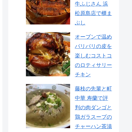
牛ふじさん 浜
松原島店で櫃ま
ぶし
オーブンで温め
パリパリの皮を
楽しむコストコ
のロティサリー
チキン
藤枝の先輩と町
中華 寿蘭で評
判の肉ダンゴと
鶏ガラスープの
チャーハン茶漬