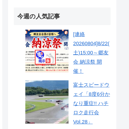
今週の人気記事
[連絡
20260804]8/22(
土)15:00～郷友
会 納涼祭 開
催！
富士スピードウ
ェイ「8度6分か
なり重症!! ハチ
ロク走行会
Vol.28」