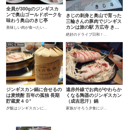
全員が300gのジンギスカ
ンで奥山ゴールドポークを
きじの刺身と奥山で育った
味わう奥山のきじ亭
三輪さんの豚肉でジンギス
カンは旅の駅 方広寺 きじ
美味しい肉が食べたい...
亭
絶好のドライブ日和！...
BBQ & Stove
料理
ジンギスカン鍋に合せるの
遠赤外線でお肉がやわらか
は麦焼酎 百年の孤独 長期
くなる陶器のジンギスカン
貯蔵麦４０°
（成吉思汗）鍋
夕飯はジンギスカンに...
家族がそろう夕食にジ...