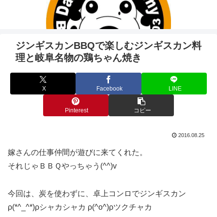
ジンギスカンBBQで楽しむジンギスカン料
理と岐阜名物の鶏ちゃん焼き
X
Facebook
LINE
Pinterest
コピー
2016.08.25
嫁さんの仕事仲間が遊びに来てくれた。
それじゃＢＢＱやっちゃう(^^)v
今回は、炭を使わずに、卓上コンロでジンギスカン
ρ(*^_^*)ρシャカシャカ ρ(^o^)ρツクチャカ