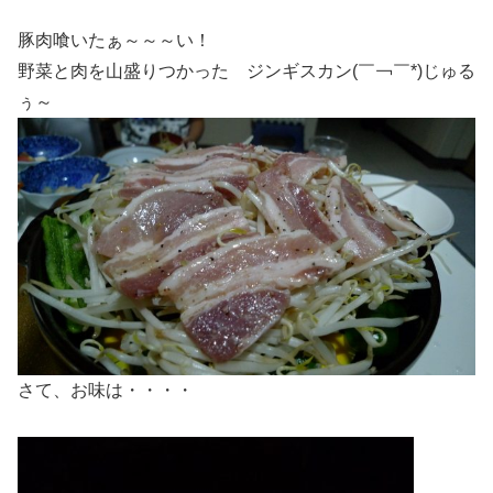
豚肉喰いたぁ～～～い！
野菜と肉を山盛りつかった ジンギスカン(￣￢￣*)じゅる
ぅ～
さて、お味は・・・・