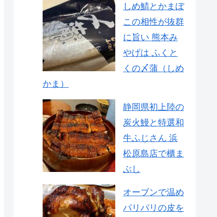
しめ鯖とかまぼ
この相性が抜群
に旨い 熊本み
やげは ふくと
くの〆蒲（しめ
かま）
静岡県初上陸の
炭火鰻と特選和
牛ふじさん 浜
松原島店で櫃ま
ぶし
オーブンで温め
パリパリの皮を