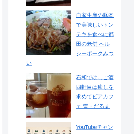
自家生産の豚肉
で美味しいトン
テキを食べに都
田の老舗 ヘル
シーポークみつ
い
石和ではしご酒
四軒目は癒しを
求めてビアカフ
ェ 雪・だるま
YouTubeチャン