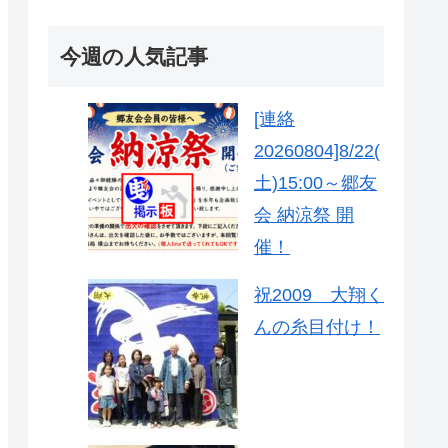
今週の人気記事
[連絡
20260804]8/22(
土)15:00～郷友
会 納涼祭 開
催！
祝2009 大翔く
んの糸目付け！