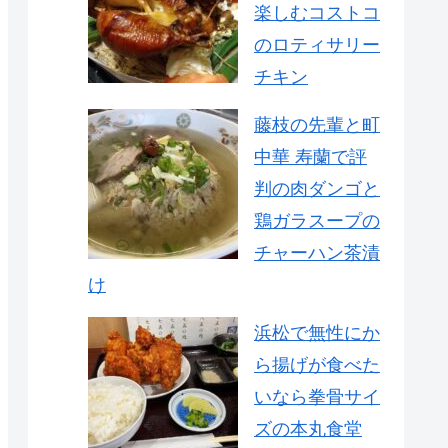
楽しむコストコ
のロティサリー
チキン
藤枝の先輩と町
中華 寿蘭で評
判の肉ダンゴと
鶏ガラスープの
チャーハン茶漬
け
浜松で無性にか
ら揚げが食べた
いなら拳骨サイ
ズの本丸食堂