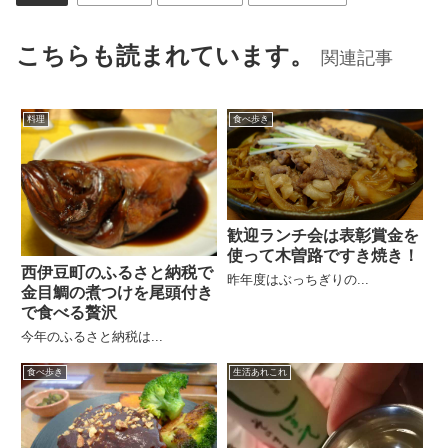
こちらも読まれています。
関連記事
料理
食べ歩き
歓迎ランチ会は表彰賞金を
使って木曽路ですき焼き！
西伊豆町のふるさと納税で
昨年度はぶっちぎりの...
金目鯛の煮つけを尾頭付き
で食べる贅沢
今年のふるさと納税は...
食べ歩き
生活あれこれ