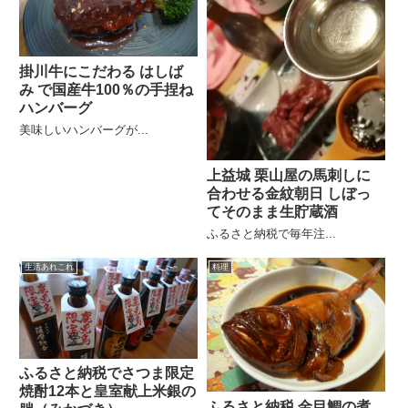
掛川牛にこだわる はしば
み で国産牛100％の手捏ね
ハンバーグ
美味しいハンバーグが...
上益城 栗山屋の馬刺しに
合わせる金紋朝日 しぼっ
てそのまま生貯蔵酒
ふるさと納税で毎年注...
生活あれこれ
料理
ふるさと納税でさつま限定
焼酎12本と皇室献上米銀の
ふるさと納税 金目鯛の煮