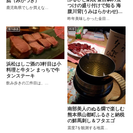
朏（みかづき）
つけの盛り付けで知る 海
鹿児島県でしか買えな...
腹川背(うみはらかわせ)と
作法
昨年美味しかった金目...
食べ歩き
料理
浜松はしご酒の3軒目は小
料理と牛タン まっちで牛
タンステーキ
飲み歩きの三件目は、...
南部美人のぬる燗で楽しむ
熊本県山都町ふるさと納税
の鮮馬刺し＆フタエゴ
震度7を観測する地震...