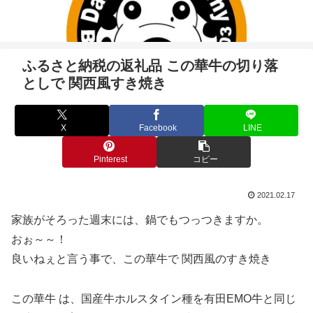
ふるさと納税の返礼品 この華牛の切り落
としで 関西風すき焼き
X
Facebook
LINE
Pinterest
コピー
2021.02.17
家族がそろった週末には、鍋でもつっつきますか。
おぉ～～！
良いねぇと言う事で、この華牛で 関西風のすき焼き
この華牛 は、国産牛ホルスタイン種を有田EMO牛と同じ