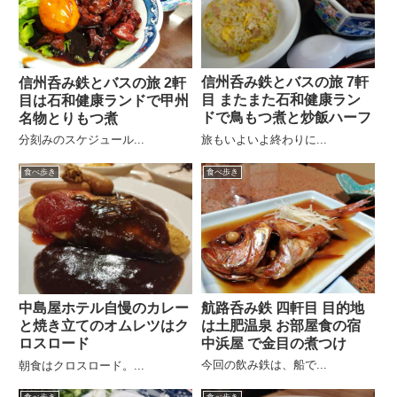
信州呑み鉄とバスの旅 7軒
信州呑み鉄とバスの旅 2軒
目 またまた石和健康ラン
目は石和健康ランドで甲州
ドで鳥もつ煮と炒飯ハーフ
名物とりもつ煮
旅もいよいよ終わりに...
分刻みのスケジュール...
食べ歩き
食べ歩き
航路呑み鉄 四軒目 目的地
中島屋ホテル自慢のカレー
は土肥温泉 お部屋食の宿
と焼き立てのオムレツはク
中浜屋 で金目の煮つけ
ロスロード
今回の飲み鉄は、船で...
朝食はクロスロード。...
食べ歩き
食べ歩き