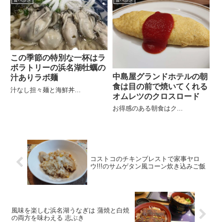
この季節の特別な一杯はラ
ボラトリーの浜名湖牡蠣の
中島屋グランドホテルの朝
汁ありラボ麺
食は目の前で焼いてくれる
汁なし担々麺と海鮮丼...
オムレツのクロスロード
お得感のある朝食はク...
コストコのチキンブレストで家事ヤロ
ウ!!!のサムゲタン風コーン炊き込みご飯
風味を楽しむ浜名湖うなぎは 蒲焼と白焼
の両方を味わえる 志ぶき