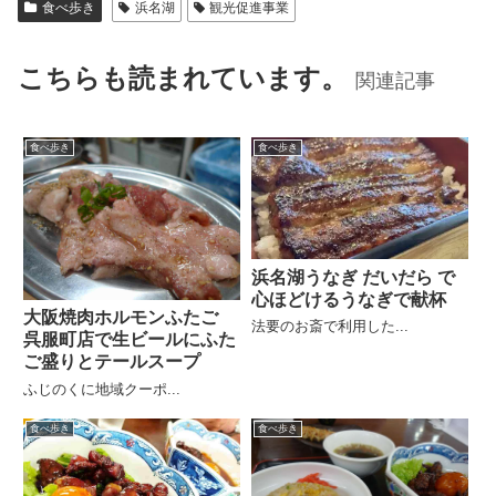
食べ歩き
浜名湖
観光促進事業
こちらも読まれています。
関連記事
食べ歩き
食べ歩き
浜名湖うなぎ だいだら で
心ほどけるうなぎで献杯
大阪焼肉ホルモンふたご
法要のお斎で利用した...
呉服町店で生ビールにふた
ご盛りとテールスープ
ふじのくに地域クーポ...
食べ歩き
食べ歩き