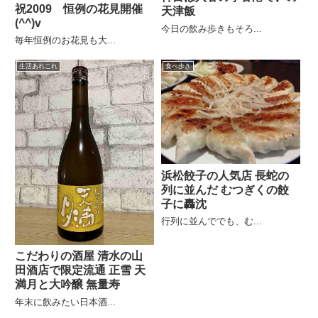
祝2009 恒例の花見開催
天津飯
(^^)v
今日の飲み歩きもそろ...
毎年恒例のお花見も大...
生活あれこれ
食べ歩き
浜松餃子の人気店 長蛇の
列に並んだ むつぎくの餃
子に轟沈
行列に並んででも、む...
こだわりの酒屋 清水の山
田酒店で限定流通 正雪 天
満月と大吟醸 無量寿
年末に飲みたい日本酒...