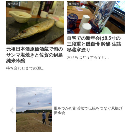
食べ歩き
食べ歩き
自宅での新年会は8.5寸の
三段重と磯自慢 吟醸 生詰
元祖日本酒原価酒蔵で旬の
秘蔵寒造り
サンマ塩焼きと佐賀の鍋島
おせちはどうする？と...
純米吟醸
待ち合わせまでの30...
風をつかむ街浜松で伝統をつなぐ凧揚げ
伝承会