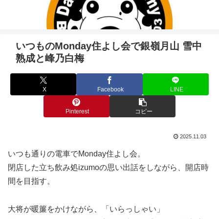
いつものMonday住よし会で銀嶺月山 雪中
熟成と峰乃白梅
X
Facebook
LINE
Pinterest
コピー
2025.11.03
いつも通りの電車でMonday住よし会。
閉店した立ち飲み処izumoの思い出話をしながら、開店時
間を目指す。
大将が暖簾をかけながら、「いらっしゃい」