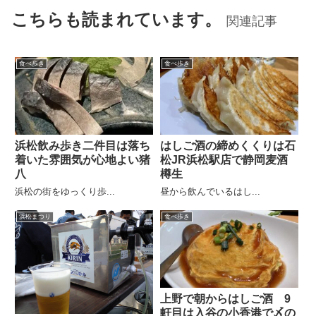
こちらも読まれています。
関連記事
食べ歩き
食べ歩き
浜松飲み歩き二件目は落ち
はしご酒の締めくくりは石
着いた雰囲気が心地よい猪
松JR浜松駅店で静岡麦酒
八
樽生
浜松の街をゆっくり歩...
昼から飲んでいるはし...
浜松まつり
食べ歩き
上野で朝からはしご酒 9
軒目は入谷の小香港で〆の