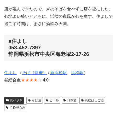
店が混んできたので、〆のそばを食べずに店を後にした。
心地よい酔いとともに、浜松の夜風が心を癒す。住よしで
過ごす時間は、まさに酒飲み天国。
■住よし
053-452-7897
静岡県浜松市中央区海老塚2-17-26
住よし
（
そば（蕎麦）
/
新浜松駅
、
浜松駅
）
昼総合点
★★★★
☆
4.0
食べ歩き
そば屋
ビール
日本酒
浜松はしご酒
浜松昼呑み