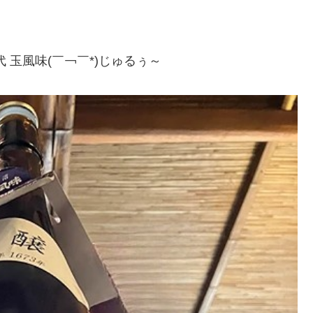
 玉風味(￣￢￣*)じゅるぅ～