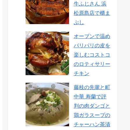
牛ふじさん 浜
松原島店で櫃ま
ぶし
オーブンで温め
パリパリの皮を
楽しむコストコ
のロティサリー
チキン
藤枝の先輩と町
中華 寿蘭で評
判の肉ダンゴと
鶏ガラスープの
チャーハン茶漬