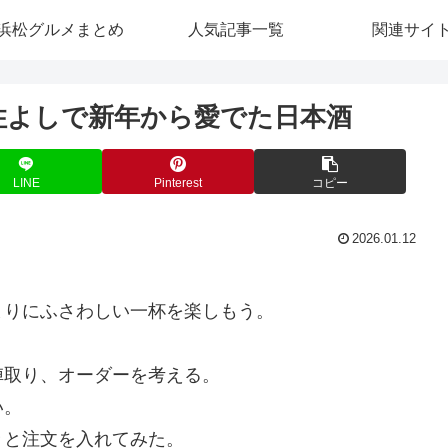
浜松グルメまとめ
人気記事一覧
関連サイ
 住よしで新年から愛でた日本酒
LINE
Pinterest
コピー
2026.01.12
！
まりにふさわしい一杯を楽しもう。
陣取り、オーダーを考える。
い。
々と注文を入れてみた。