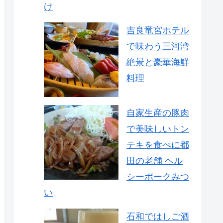
け
吉良竜宮ホテル
で味わう三河湾
絶景と豪華海鮮
料理
自家生産の豚肉
で美味しいトン
テキを食べに都
田の老舗 ヘル
シーポークみつ
い
石和ではしご酒