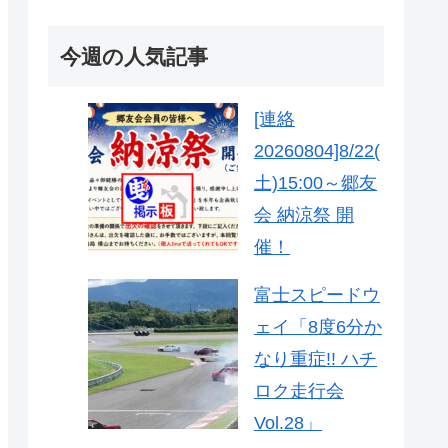
今週の人気記事
[連絡
20260804]8/22(
土)15:00～郷友
会 納涼祭 開
催！
富士スピードウ
ェイ「8度6分か
なり重症!! ハチ
ロク走行会
Vol.28」