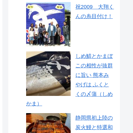
祝2009 大翔く
んの糸目付け！
しめ鯖とかまぼ
この相性が抜群
に旨い 熊本み
やげは ふくと
くの〆蒲（しめ
かま）
静岡県初上陸の
炭火鰻と特選和