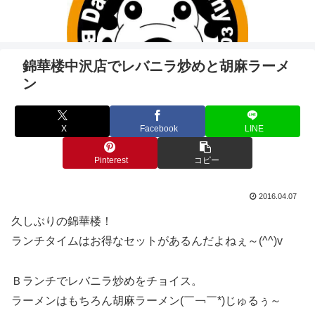
錦華楼中沢店でレバニラ炒めと胡麻ラーメ
ン
X
Facebook
LINE
Pinterest
コピー
2016.04.07
久しぶりの錦華楼！
ランチタイムはお得なセットがあるんだよねぇ～(^^)v
Ｂランチでレバニラ炒めをチョイス。
ラーメンはもちろん胡麻ラーメン(￣￢￣*)じゅるぅ～