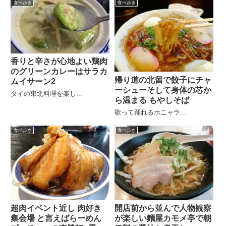
食べ歩き
食べ歩き
香りと辛さが心地よい鶏肉
のグリーンカレーはサラカ
帰り道の北留で餃子にチャ
ムイサーン2
ーシューそして身体の芯か
タイの東北料理を楽し...
ら温まる もやしそば
歌って踊れるホニャラ...
食べ歩き
食べ歩き
超肉イベント近し 肉好き
開店前から並んで人物観察
集会場 と言えばらーめん
が楽しい麵屋カモメ亭で朝