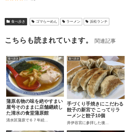
食べ歩き
ゴマらーめん
ラーメン
浜松ランチ
こちらも読まれています。
関連記事
食べ歩き
食べ歩き
蒲原名物の味を絶やすまい
手づくり手焼きにこだわる
屋号そのままに店舗継続し
餃子の新宮で こってりラ
た清水の食堂蒲原館
ーメンと餃子10個
清水区蒲原で６７年続...
井伊谷宮に参拝した後...