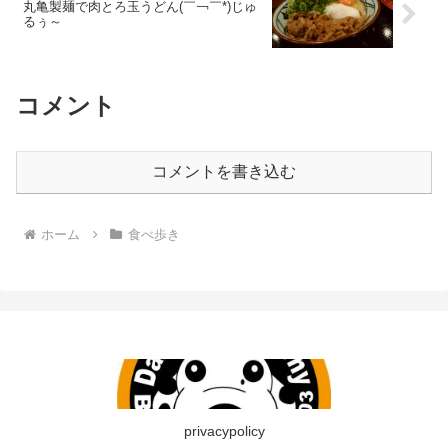
丸亀製麺で肉とろ玉うどん(￣￢￣*)じゅ
るぅ～
コメント
コメントを書き込む
ホーム
食べ歩き
privacypolicy