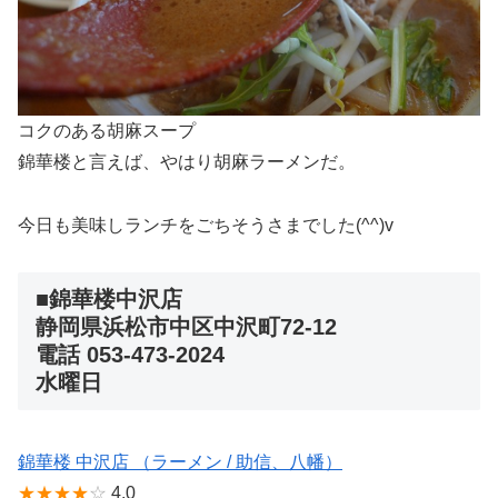
コクのある胡麻スープ
錦華楼と言えば、やはり胡麻ラーメンだ。
今日も美味しランチをごちそうさまでした(^^)v
■錦華楼中沢店
静岡県浜松市中区中沢町72-12
電話 053-473-2024
水曜日
錦華楼 中沢店 （ラーメン / 助信、八幡）
★★★★
☆
4.0