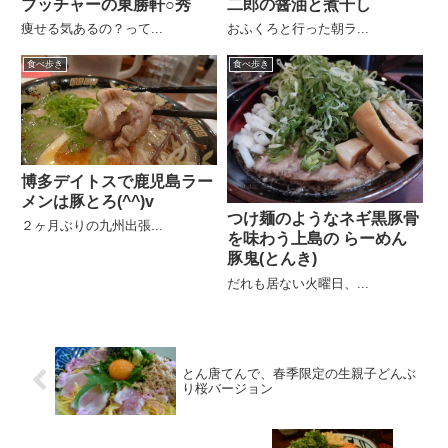
ブッチャーの東勝軒○秀
二郎の醤油と煮干し
痩せる気あるの？って...
おふくろと行った朝ラ...
食べ歩き
食べ歩き
博多デイトスで鹿児島ラー
メンは豚とろ(^^)v
つけ麺のようなネギ黒豚骨
２ヶ月ぶりの九州出張...
を味わう上島の らーめん
豚鬼(とんき)
だれも居ない火曜日、...
とん唐てんで、春季限定の生親子どんぶ
り桜バージョン